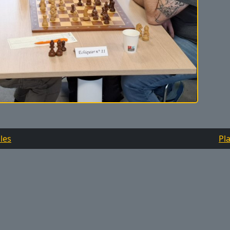
les
Pla