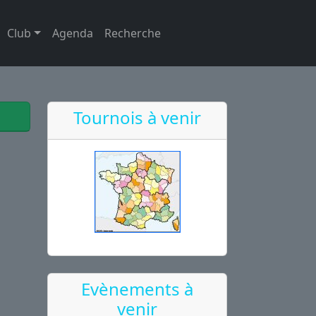
Club
Agenda
Recherche
Tournois à venir
Evènements à
venir