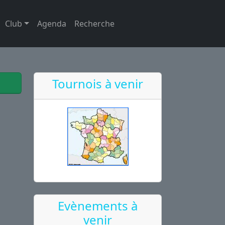
Club
Agenda
Recherche
Tournois à venir
Evènements à
venir