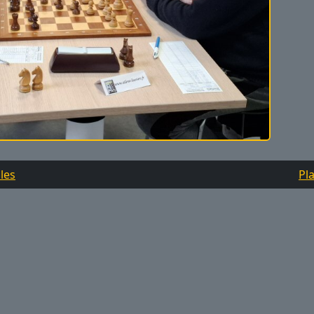
les
Pla