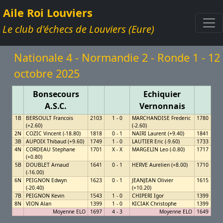
Aile Roi Louviers
Le club d'échecs de Louviers (Eure)
Nationale 4 - Normandie 2 - Ronde 1 - 12
octobre 2025
Bonsecours
Echiquier
A.S.C.
Vernonnais
1B
BERSOULT Francois
2103
1 - 0
MARCHANDISE Frederic
1780
(+2.60)
(-2.60)
2N
COZIC Vincent (-18.80)
1818
0 - 1
NAIRI Laurent (+9.40)
1841
3B
AUPOIX Thibaud (+9.60)
1749
1 - 0
LAUTIER Eric (-9.60)
1733
4N
CORDEAU Stephane
1701
X - X
MARGELIN Leo (-0.80)
1717
(+0.80)
5B
DOUBLET Arnaud
1641
0 - 1
HERVE Aurelien (+8.00)
1710
(-16.00)
6N
PEIGNON Edwyn
1623
0 - 1
JEANJEAN Olivier
1615
(-20.40)
(+10.20)
7B
PEIGNON Kevin
1543
1 - 0
CHIPERI Igor
1399
8N
VION Alan
1399
1 - 0
KICIAK Christophe
1399
Moyenne ELO
1697
4 - 3
Moyenne ELO
1649