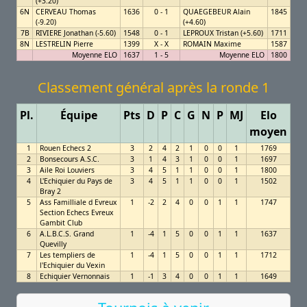
(+3.20)
6N
CERVEAU Thomas
1636
0 - 1
QUAEGEBEUR Alain
1845
(-9.20)
(+4.60)
7B
RIVIERE Jonathan (-5.60)
1548
0 - 1
LEPROUX Tristan (+5.60)
1711
8N
LESTRELIN Pierre
1399
X - X
ROMAIN Maxime
1587
Moyenne ELO
1637
1 - 5
Moyenne ELO
1800
Classement général après la ronde 1
Pl.
Équipe
Pts
D
P
C
G
N
P
MJ
Elo
moyen
1
Rouen Echecs 2
3
2
4
2
1
0
0
1
1769
2
Bonsecours A.S.C.
3
1
4
3
1
0
0
1
1697
3
Aile Roi Louviers
3
4
5
1
1
0
0
1
1800
4
L'Echiquier du Pays de
3
4
5
1
1
0
0
1
1502
Bray 2
5
Ass Familliale d Evreux
1
-2
2
4
0
0
1
1
1747
Section Echecs Evreux
Gambit Club
6
A.L.B.C.S. Grand
1
-4
1
5
0
0
1
1
1637
Quevilly
7
Les templiers de
1
-4
1
5
0
0
1
1
1712
l'Echiquier du Vexin
8
Echiquier Vernonnais
1
-1
3
4
0
0
1
1
1649