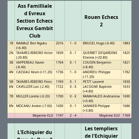
Ass Familliale
d Evreux
Rouen Echecs
Section Echecs
2
Evreux Gambit
Club
1B
NAMALE Ben Nguku
2016
1 - 0
BRUGEL Hugo (-6.40)
1883
(+6.40)
2N
TAVARES-RIBEIRO Victor
1839
0 - 1
QUERRET DESJARDINS
1825
(-20.80)
Etienne (+20.80)
3B
VAPPEREAU Xavier
1764
0 - 1
COUSIN Benjamin
1821
(-8.40)
(+8.40)
4N
CASSIAU Kevin (+11.20)
1736
1 - 0
ANDRIEU Philippe
1782
(-11.20)
5B
TAVARES-RIBEIRO Floric
1769
0 - 1
PETIT Laurent
1830
6N
CAVELLIER Loic (-2.40)
1722
X - X
LACOGNE Baptiste
1633
(+4.80)
7B
MULLER Lorelei (-0.20)
1700
X - X
RAMAHALEO Andrianina
1690
(+0.40)
8N
MOCANU Andrei (-7.60)
1430
0 - 1
SANNIER Philippe
1686
(+3.80)
Moyenne ELO
1747
2 - 4
Moyenne ELO
1769
Les templiers
L'Echiquier du
de l'Echiquier