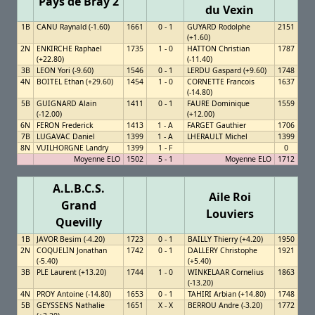
Pays de Bray 2
du Vexin
1B
CANU Raynald (-1.60)
1661
0 - 1
GUYARD Rodolphe
2151
(+1.60)
2N
ENKIRCHE Raphael
1735
1 - 0
HATTON Christian
1787
(+22.80)
(-11.40)
3B
LEON Yori (-9.60)
1546
0 - 1
LERDU Gaspard (+9.60)
1748
4N
BOITEL Ethan (+29.60)
1454
1 - 0
CORNETTE Francois
1637
(-14.80)
5B
GUIGNARD Alain
1411
0 - 1
FAURE Dominique
1559
(-12.00)
(+12.00)
6N
FERON Frederick
1413
1 - A
FARGET Gauthier
1706
7B
LUGAVAC Daniel
1399
1 - A
LHERAULT Michel
1399
8N
VUILHORGNE Landry
1399
1 - F
0
Moyenne ELO
1502
5 - 1
Moyenne ELO
1712
A.L.B.C.S.
Aile Roi
Grand
Louviers
Quevilly
1B
JAVOR Besim (-4.20)
1723
0 - 1
BAILLY Thierry (+4.20)
1950
2N
COQUELIN Jonathan
1742
0 - 1
DALLERY Christophe
1921
(-5.40)
(+5.40)
3B
PLE Laurent (+13.20)
1744
1 - 0
WINKELAAR Cornelius
1863
(-13.20)
4N
PROY Antoine (-14.80)
1653
0 - 1
TAHIRI Arbian (+14.80)
1748
5B
GEYSSENS Nathalie
1651
X - X
BERROU Andre (-3.20)
1772