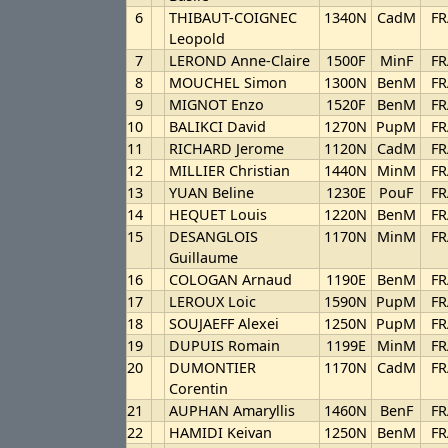
6
THIBAUT-COIGNEC
1340N
CadM
FR
Leopold
7
LEROND Anne-Claire
1500F
MinF
FR
8
MOUCHEL Simon
1300N
BenM
FR
9
MIGNOT Enzo
1520F
BenM
FR
10
BALIKCI David
1270N
PupM
FR
11
RICHARD Jerome
1120N
CadM
FR
12
MILLIER Christian
1440N
MinM
FR
13
YUAN Beline
1230E
PouF
FR
14
HEQUET Louis
1220N
BenM
FR
15
DESANGLOIS
1170N
MinM
FR
Guillaume
16
COLOGAN Arnaud
1190E
BenM
FR
17
LEROUX Loic
1590N
PupM
FR
18
SOUJAEFF Alexei
1250N
PupM
FR
19
DUPUIS Romain
1199E
MinM
FR
20
DUMONTIER
1170N
CadM
FR
Corentin
21
AUPHAN Amaryllis
1460N
BenF
FR
22
HAMIDI Keivan
1250N
BenM
FR