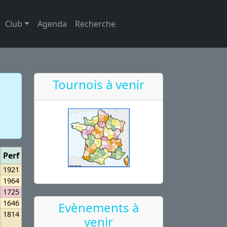
Club
Agenda
Recherche
Tournois à venir
Perf
1921
1964
1725
1646
Evènements à
1814
venir