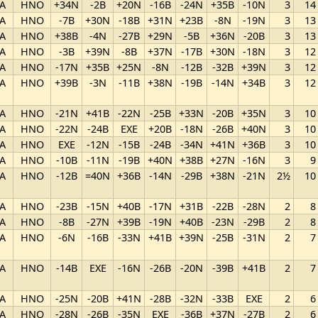
A
HNO
+34N
-2B
+20N
-16B
-24N
+35B
-10N
3
14
A
HNO
-7B
+30N
-18B
+31N
+23B
-8N
-19N
3
13
A
HNO
+38B
-4N
-27B
+29N
-5B
+36N
-20B
3
13
A
HNO
-3B
+39N
-8B
+37N
-17B
+30N
-18N
3
12
A
HNO
-17N
+35B
+25N
-8N
-12B
-32B
+39N
3
12
A
HNO
+39B
-3N
-11B
+38N
-19B
-14N
+34B
3
12
A
HNO
-21N
+41B
-22N
-25B
+33N
-20B
+35N
3
10
A
HNO
-22N
-24B
EXE
+20B
-18N
-26B
+40N
3
10
A
HNO
EXE
-12N
-15B
-24B
-34N
+41N
+36B
3
10
A
HNO
-10B
-11N
-19B
+40N
+38B
+27N
-16N
3
9
A
HNO
-12B
=40N
+36B
-14N
-29B
+38N
-21N
2½
10
A
HNO
-23B
-15N
+40B
-17N
+31B
-22B
-28N
2
8
A
HNO
-8B
-27N
+39B
-19N
+40B
-23N
-29B
2
8
A
HNO
-6N
-16B
-33N
+41B
+39N
-25B
-31N
2
7
A
HNO
-14B
EXE
-16N
-26B
-20N
-39B
+41B
2
7
A
HNO
-25N
-20B
+41N
-28B
-32N
-33B
EXE
2
6
A
HNO
-28N
-26B
-35N
EXE
-36B
+37N
-27B
2
6