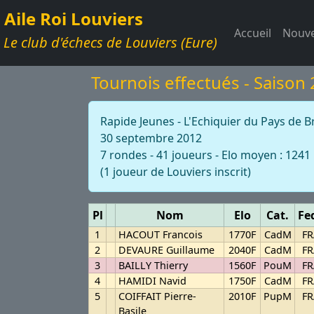
Aile Roi Louviers
Accueil
Nouve
Le club d'échecs de Louviers (Eure)
Tournois effectués - Saison
Rapide Jeunes - L'Echiquier du Pays de B
30 septembre 2012
7 rondes - 41 joueurs - Elo moyen : 1241
(1 joueur de Louviers inscrit)
Pl
Nom
Elo
Cat.
Fe
1
HACOUT Francois
1770F
CadM
FR
2
DEVAURE Guillaume
2040F
CadM
FR
3
BAILLY Thierry
1560F
PouM
FR
4
HAMIDI Navid
1750F
CadM
FR
5
COIFFAIT Pierre-
2010F
PupM
FR
Basile