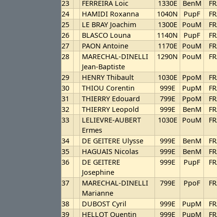
23
FERREIRA Loic
1330E
BenM
FR
24
HAMIDI Roxanna
1040N
PupF
FR
25
LE BRAY Joachim
1300E
PouM
FR
26
BLASCO Louna
1140N
PupF
FR
27
PAON Antoine
1170E
PouM
FR
28
MARECHAL-DINELLI
1290N
PouM
FR
Jean-Baptiste
29
HENRY Thibault
1030E
PpoM
FR
30
THIOU Corentin
999E
PupM
FR
31
THIERRY Edouard
799E
PpoM
FR
32
THIERRY Leopold
999E
BenM
FR
33
LELIEVRE-AUBERT
1030E
PouM
FR
Ermes
34
DE GEITERE Ulysse
999E
BenM
FR
35
HAGUAIS Nicolas
999E
BenM
FR
36
DE GEITERE
999E
PupF
FR
Josephine
37
MARECHAL-DINELLI
799E
PpoF
FR
Marianne
38
DUBOST Cyril
999E
PupM
FR
39
HELLOT Quentin
999E
PupM
FR