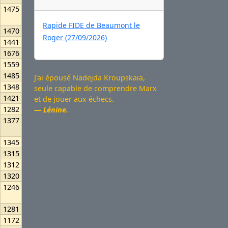
1475
Rapide FIDE de Beaumont le
1470
Roger (27/09/2026)
1441
1676
1559
1485
J'ai épousé Nadejda Kroupskaïa,
1348
seule capable de comprendre Marx
1421
et de jouer aux échecs.
1282
Lénine.
1377
1345
1315
1312
1320
1246
1281
1172