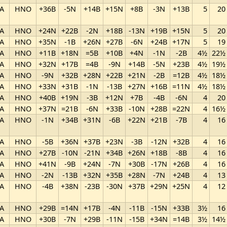
A
HNO
+36B
-5N
+14B
+15N
+8B
-3N
+13B
5
20
A
HNO
+24N
+22B
-2N
+18B
-13N
+19B
+15N
5
20
A
HNO
+35N
-1B
+26N
+27B
-6N
+24B
+17N
5
19
A
HNO
+11B
+18N
=5B
+10B
+4N
-1N
-2B
4½
22½
A
HNO
+32N
+17B
=4B
-9N
+14B
-5N
+23B
4½
19½
A
HNO
-9N
+32B
+28N
+22B
+21N
-2B
=12B
4½
18½
A
HNO
+33N
+31B
-1N
-13B
+27N
+16B
=11N
4½
18½
A
HNO
+40B
+19N
-3B
+12N
+7B
-4B
-6N
4
20
A
HNO
+37N
=21B
-6N
+33B
-10N
+28B
=22N
4
16½
A
HNO
-1N
+34B
+31N
-6B
+22N
+21B
-7B
4
16
A
HNO
-5B
+36N
+37B
+23N
-3B
-12N
+32B
4
16
A
HNO
+27B
-10N
-21N
+34B
+26N
+18B
-8B
4
16
A
HNO
+41N
-9B
+24N
-7N
+30B
-17N
+26B
4
16
A
HNO
-2N
-13B
+32N
+35B
+28N
-7N
+24B
4
13
A
HNO
-4B
+38N
-23B
-30N
+37B
+29N
+25N
4
12
A
HNO
+29B
=14N
+17B
-4N
-11B
-15N
+33B
3½
16
A
HNO
+30B
-7N
+29B
-11N
-15B
+34N
=14B
3½
14½