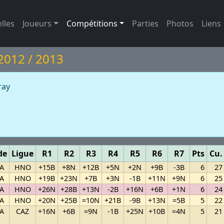
lles
Joueurs
Compétitions
Parties
Photos
Liens
 2012 / 2013
ray
de
Ligue
R1
R2
R3
R4
R5
R6
R7
Pts
Cu.
A
HNO
+15B
+8N
+12B
+5N
+2N
+9B
-3B
6
27
A
HNO
+19B
+23N
+7B
+3N
-1B
+11N
+9N
6
25
A
HNO
+26N
+28B
+13N
-2B
+16N
+6B
+1N
6
24
A
HNO
+20N
+25B
=10N
+21B
-9B
+13N
=5B
5
22
A
CAZ
+16N
+6B
=9N
-1B
+25N
+10B
=4N
5
21