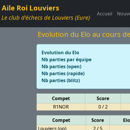
Aile Roi Louviers
Accueil
Nouve
Le club d'échecs de Louviers (Eure)
Evolution du Elo au cours de
Evolution du Elo
Nb parties par équipe
Nb parties (open)
Nb parties (rapide)
Nb parties (blitz)
Compet
Score
R1NOR
0 / 2
Compet
Score
El
Louviers (op)
2 / 5