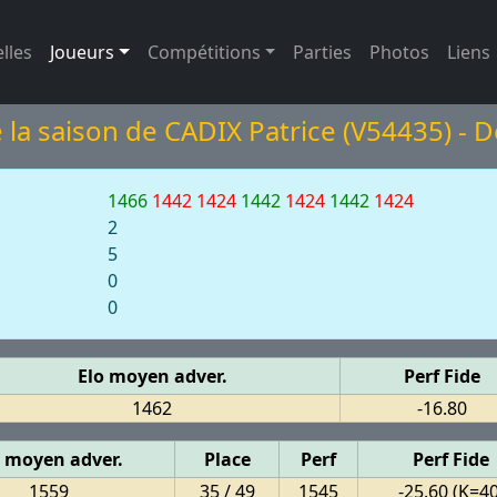
(page active)
lles
Joueurs
Compétitions
Parties
Photos
Liens
 la saison de CADIX Patrice (V54435) - D
1466
1442
1424
1442
1424
1442
1424
2
5
0
0
Elo moyen adver.
Perf Fide
1462
-16.80
o moyen adver.
Place
Perf
Perf Fide
1559
35 / 49
1545
-25.60 (K=40