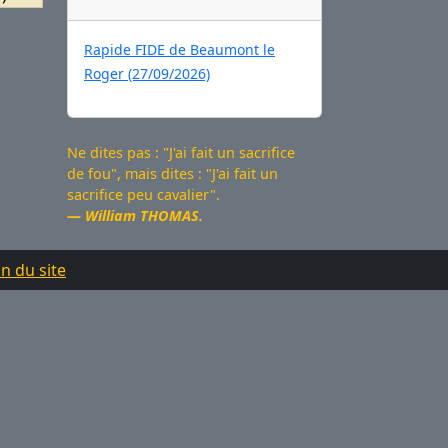
Rapide FIDE de Beaumont le
Roger (27/09/2026)
Ne dites pas : "J'ai fait un sacrifice
de fou", mais dites : "J'ai fait un
sacrifice peu cavalier".
William THOMAS.
n du site