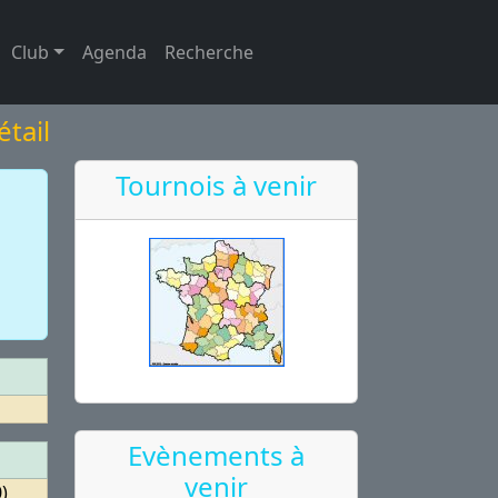
Club
Agenda
Recherche
étail
Tournois à venir
Evènements à
venir
)