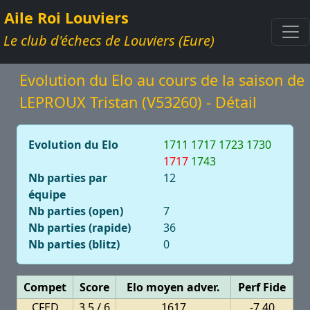
Aile Roi Louviers
Le club d'échecs de Louviers (Eure)
Evolution du Elo au cours de la saison de
LEPROUX Tristan (V53260) - Détail
Evolution du Elo
1711
1717
1723
1730
1717
1743
Nb parties par
12
équipe
Nb parties (open)
7
Nb parties (rapide)
36
Nb parties (blitz)
0
Compet
Score
Elo moyen adver.
Perf Fide
CFED
3.5 / 6
1617
-7.40