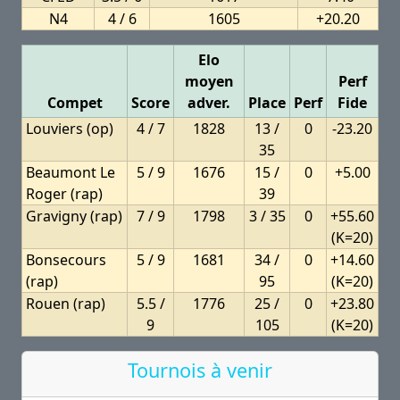
N4
4 / 6
1605
+20.20
Elo
moyen
Perf
Compet
Score
adver.
Place
Perf
Fide
Louviers (op)
4 / 7
1828
13 /
0
-23.20
35
Beaumont Le
5 / 9
1676
15 /
0
+5.00
Roger (rap)
39
Gravigny (rap)
7 / 9
1798
3 / 35
0
+55.60
(K=20)
Bonsecours
5 / 9
1681
34 /
0
+14.60
(rap)
95
(K=20)
Rouen (rap)
5.5 /
1776
25 /
0
+23.80
9
105
(K=20)
Tournois à venir