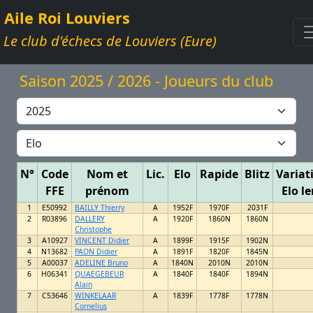
Aile Roi Louviers
Le club d'échecs de Louviers (Eure)
Saison 2025 / 2026 - Joueurs du club
N°
Code
Nom et
Lic.
Elo
Rapide
Blitz
Variat
FFE
prénom
Elo le
1
E50992
BAILLY Thierry
A
1952F
1970F
2031F
2
R03896
DALLERY
A
1920F
1860N
1860N
Christophe
3
A10927
VINCENT Didier
A
1899F
1915F
1902N
4
N13682
PAON Didier
A
1891F
1820F
1845N
5
A00037
ADELINE Bruno
A
1840N
2010N
2010N
6
H06341
QUAEGEBEUR
A
1840F
1840F
1894N
Alain
7
C53646
WINKELAAR
A
1839F
1778F
1778N
Cornelius