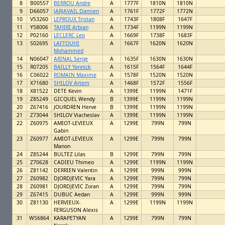
8
B00557
BERROU Andre
A
1777F
1810N
1810N
9
D66057
JARJAVAIL Damien
A
1761F
1772F
1772N
10
V53260
LEPROUX Tristan
A
1743F
1808F
1647F
11
Y58006
TAHIRI Arbian
A
1734F
1199N
1199N
12
P02160
LECLERC Leo
A
1669F
1738F
1683F
13
S02695
LAFTOUHI
A
1667F
1620N
1620N
Mohammed
14
N06047
ARINAL Serge
A
1635F
1630N
1630N
15
R07205
BAILLY Yannick
A
1615F
1564F
1644F
16
C06022
ROMAIN Maxime
A
1578F
1520N
1520N
17
X71680
SHILOV Artem
A
1468F
1572F
1556F
18
X81522
DETE Kevin
A
1399E
1199N
1471F
19
Z85249
GICQUEL Wendy
B
1399E
1199N
1199N
20
Z67416
JOURDREN Herve
B
1399E
1199N
1199N
21
Z73044
SHILOV Viacheslav
A
1399E
1199N
1199N
22
Z60975
AMIOT-LEVIEUX
A
1299E
799N
799N
Gabin
23
Z60977
AMIOT-LEVIEUX
A
1299E
799N
799N
Manon
24
Z85244
BULTEZ Lilas
B
1299E
799N
799N
25
Z70628
CADIEU Thimeo
A
1299E
1199N
1199N
26
Z81142
DERRIEN Valentin
A
1299E
999N
999N
27
Z60982
DJORDJEVIC Yara
A
1299E
799N
799N
28
Z60981
DJORDJEVIC Zoran
A
1299E
799N
799N
29
Z67415
DUBUC Aedan
A
1299E
999N
999N
30
Z81130
HERVIEUX-
A
1299E
1199N
1199N
FERGUSON Alexis
31
W56864
KARAPETYAN
A
1299E
799N
799N