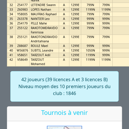
Narek
32
Z54177
LETENDRE Swann
A
1299E
799N
799N
33
Z60983
LOPES Nathan
A
1299E
1199N
1199N
34
Y58005
MAUFRAS Raphael
A
1299E
799N
799N
35
Z63378
NANTIER Leo
A
1299E
999N
999N
36
Z54179
PILLE Mahe
A
1299E
999N
999N
37
Z55122
RAKOTOMDRAVDO
A
1299E
799N
799N
Fanirisoa
38
Z55121
RAKOTONDRAVDO
A
1299E
799N
799N
Andritahiana
39
Z88687
ROULE Mael
A
1299E
999N
999N
40
W56876
SUBTIL Leandre
A
1299E
1050N
999N
41
V58651
TARZOUT Adil
A
1299E
1199N
999N
42
V58649
TARZOUT
A
1299E
1199N
1199N
Mohamed
42 joueurs (39 licences A et 3 licences B)
Niveau moyen des 10 premiers joueurs du
club : 1846
Tournois à venir