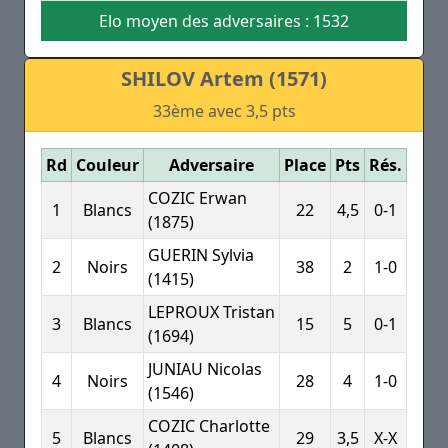
Elo moyen des adversaires : 1532
SHILOV Artem (1571)
33ème avec 3,5 pts
Rd
Couleur
Adversaire
Place
Pts
Rés.
COZIC Erwan
1
Blancs
22
4,5
0-1
(1875)
GUERIN Sylvia
2
Noirs
38
2
1-0
(1415)
LEPROUX Tristan
3
Blancs
15
5
0-1
(1694)
JUNIAU Nicolas
4
Noirs
28
4
1-0
(1546)
COZIC Charlotte
5
Blancs
29
3,5
X-X