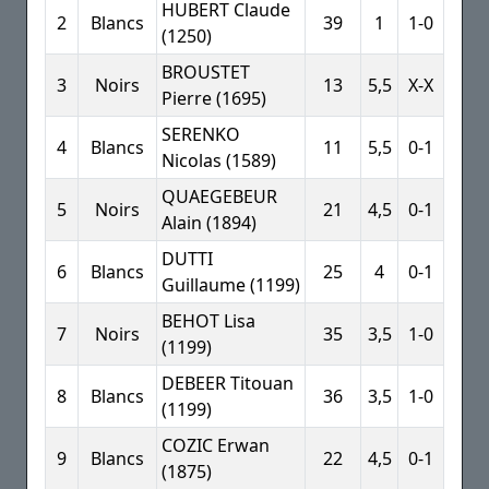
HUBERT Claude
2
Blancs
39
1
1-0
(1250)
BROUSTET
3
Noirs
13
5,5
X-X
Pierre (1695)
SERENKO
4
Blancs
11
5,5
0-1
Nicolas (1589)
QUAEGEBEUR
5
Noirs
21
4,5
0-1
Alain (1894)
DUTTI
6
Blancs
25
4
0-1
Guillaume (1199)
BEHOT Lisa
7
Noirs
35
3,5
1-0
(1199)
DEBEER Titouan
8
Blancs
36
3,5
1-0
(1199)
COZIC Erwan
9
Blancs
22
4,5
0-1
(1875)