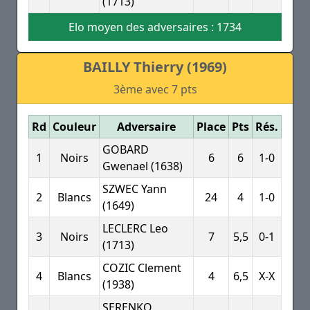
(1713)
Elo moyen des adversaires : 1734
BAILLY Thierry (1969)
3ème avec 7 pts
Rd
Couleur
Adversaire
Place
Pts
Rés.
GOBARD
1
Noirs
6
6
1-0
Gwenael (1638)
SZWEC Yann
2
Blancs
24
4
1-0
(1649)
LECLERC Leo
3
Noirs
7
5,5
0-1
(1713)
COZIC Clement
4
Blancs
4
6,5
X-X
(1938)
SERENKO