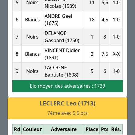
5
Noirs
11
5,5
1-0
Nicolas (1589)
ANDRE Gael
6
Blancs
18
4,5
1-0
(1675)
DELANOE
7
Noirs
1
8
1-0
Gaspard (1750)
VINCENT Didier
8
Blancs
2
7,5
X-X
(1891)
LACOGNE
9
Noirs
5
6
1-0
Baptiste (1808)
Elo moyen des adversaires : 1739
LECLERC Leo (1713)
7ème avec 5,5 pts
Rd
Couleur
Adversaire
Place
Pts
Rés.