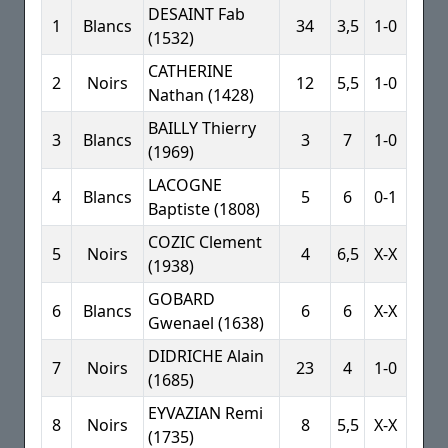
DESAINT Fab
1
Blancs
34
3,5
1-0
(1532)
CATHERINE
2
Noirs
12
5,5
1-0
Nathan (1428)
BAILLY Thierry
3
Blancs
3
7
1-0
(1969)
LACOGNE
4
Blancs
5
6
0-1
Baptiste (1808)
COZIC Clement
5
Noirs
4
6,5
X-X
(1938)
GOBARD
6
Blancs
6
6
X-X
Gwenael (1638)
DIDRICHE Alain
7
Noirs
23
4
1-0
(1685)
EYVAZIAN Remi
8
Noirs
8
5,5
X-X
(1735)