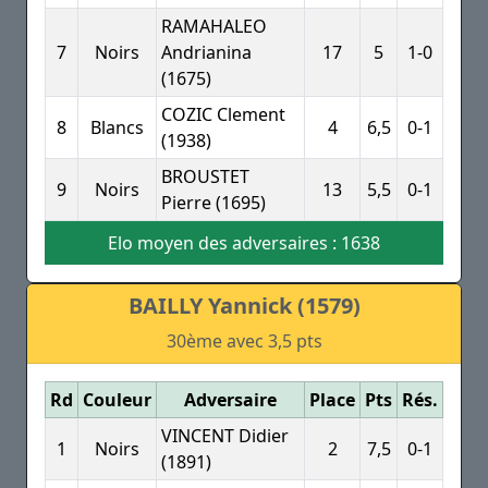
RAMAHALEO
7
Noirs
Andrianina
17
5
1-0
(1675)
COZIC Clement
8
Blancs
4
6,5
0-1
(1938)
BROUSTET
9
Noirs
13
5,5
0-1
Pierre (1695)
Elo moyen des adversaires : 1638
BAILLY Yannick (1579)
30ème avec 3,5 pts
Rd
Couleur
Adversaire
Place
Pts
Rés.
VINCENT Didier
1
Noirs
2
7,5
0-1
(1891)