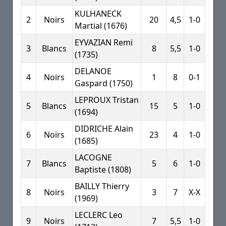
KULHANECK
2
Noirs
20
4,5
1-0
Martial (1676)
EYVAZIAN Remi
3
Blancs
8
5,5
1-0
(1735)
DELANOE
4
Noirs
1
8
0-1
Gaspard (1750)
LEPROUX Tristan
5
Blancs
15
5
1-0
(1694)
DIDRICHE Alain
6
Noirs
23
4
1-0
(1685)
LACOGNE
7
Blancs
5
6
1-0
Baptiste (1808)
BAILLY Thierry
8
Noirs
3
7
X-X
(1969)
LECLERC Leo
9
Noirs
7
5,5
1-0