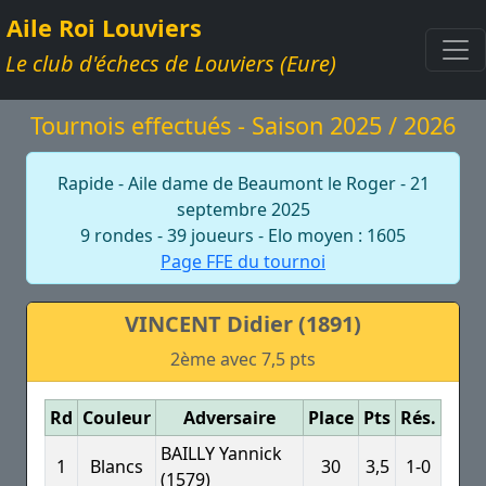
Aile Roi Louviers
Le club d'échecs de Louviers (Eure)
Tournois effectués - Saison 2025 / 2026
Rapide - Aile dame de Beaumont le Roger - 21
septembre 2025
9 rondes - 39 joueurs - Elo moyen : 1605
Page FFE du tournoi
VINCENT Didier (1891)
2ème avec 7,5 pts
Rd
Couleur
Adversaire
Place
Pts
Rés.
BAILLY Yannick
1
Blancs
30
3,5
1-0
(1579)