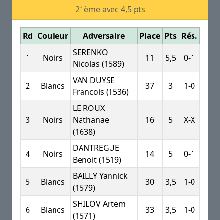
21ème avec 4,5 pts
Rd
Couleur
Adversaire
Place
Pts
Rés.
SERENKO
1
Noirs
11
5,5
0-1
Nicolas (1589)
VAN DUYSE
2
Blancs
37
3
1-0
Francois (1536)
LE ROUX
3
Noirs
Nathanael
16
5
X-X
(1638)
DANTREGUE
4
Noirs
14
5
0-1
Benoit (1519)
BAILLY Yannick
5
Blancs
30
3,5
1-0
(1579)
SHILOV Artem
6
Blancs
33
3,5
1-0
(1571)