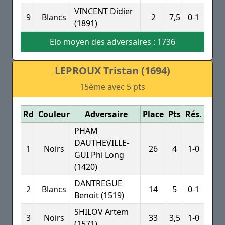
VINCENT Didier
9
Blancs
2
7,5
0-1
(1891)
Elo moyen des adversaires : 1736
LEPROUX Tristan (1694)
15ème avec 5 pts
Rd
Couleur
Adversaire
Place
Pts
Rés.
PHAM
DAUTHEVILLE-
1
Noirs
26
4
1-0
GUI Phi Long
(1420)
DANTREGUE
2
Blancs
14
5
0-1
Benoit (1519)
SHILOV Artem
3
Noirs
33
3,5
1-0
(1571)