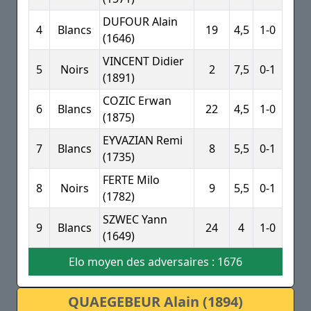
DUFOUR Alain
4
Blancs
19
4,5
1-0
(1646)
VINCENT Didier
5
Noirs
2
7,5
0-1
(1891)
COZIC Erwan
6
Blancs
22
4,5
1-0
(1875)
EYVAZIAN Remi
7
Blancs
8
5,5
0-1
(1735)
FERTE Milo
8
Noirs
9
5,5
0-1
(1782)
SZWEC Yann
9
Blancs
24
4
1-0
(1649)
Elo moyen des adversaires : 1676
QUAEGEBEUR Alain (1894)