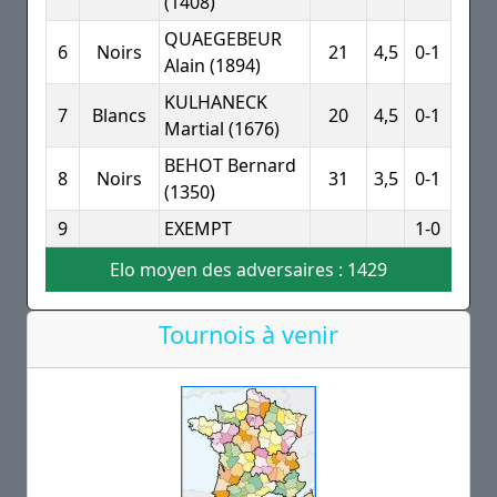
(1408)
QUAEGEBEUR
6
Noirs
21
4,5
0-1
Alain (1894)
KULHANECK
7
Blancs
20
4,5
0-1
Martial (1676)
BEHOT Bernard
8
Noirs
31
3,5
0-1
(1350)
9
EXEMPT
1-0
Elo moyen des adversaires : 1429
Tournois à venir