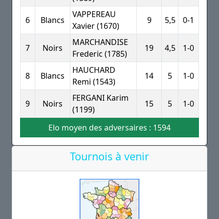
VAPPEREAU
6
Blancs
9
5,5
0-1
Xavier (1670)
MARCHANDISE
7
Noirs
19
4,5
1-0
Frederic (1785)
HAUCHARD
8
Blancs
14
5
1-0
Remi (1543)
FERGANI Karim
9
Noirs
15
5
1-0
(1199)
Elo moyen des adversaires : 1594
Tournois à venir