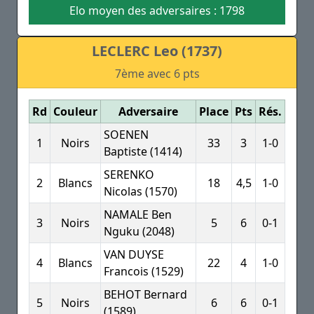
Elo moyen des adversaires : 1798
LECLERC Leo (1737)
7ème avec 6 pts
Rd
Couleur
Adversaire
Place
Pts
Rés.
SOENEN
1
Noirs
33
3
1-0
Baptiste (1414)
SERENKO
2
Blancs
18
4,5
1-0
Nicolas (1570)
NAMALE Ben
3
Noirs
5
6
0-1
Nguku (2048)
VAN DUYSE
4
Blancs
22
4
1-0
Francois (1529)
BEHOT Bernard
5
Noirs
6
6
0-1
(1589)