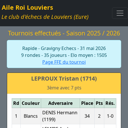
Aile Roi Louviers
Le club d'échecs de Louviers (Eure)
Tournois effectués - Saison 2025 / 2026
Rapide - Gravigny Echecs - 31 mai 2026
9 rondes - 35 joueurs - Elo moyen : 1505
Page FFE du tournoi
LEPROUX Tristan (1714)
3ème avec 7 pts
Rd
Couleur
Adversaire
Place
Pts
Rés.
DENIS Hermann
1
Blancs
34
2
1-0
(1199)