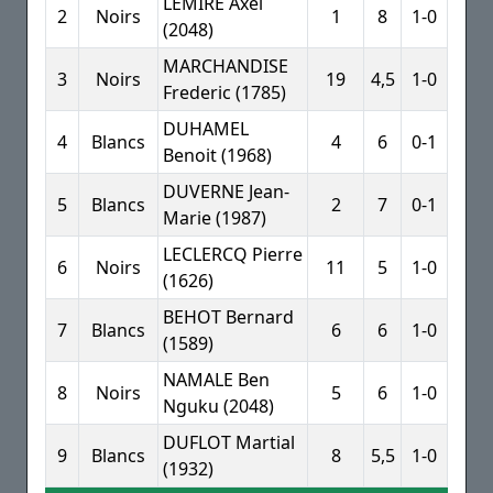
LEMIRE Axel
2
Noirs
1
8
1-0
(2048)
MARCHANDISE
3
Noirs
19
4,5
1-0
Frederic (1785)
DUHAMEL
4
Blancs
4
6
0-1
Benoit (1968)
DUVERNE Jean-
5
Blancs
2
7
0-1
Marie (1987)
LECLERCQ Pierre
6
Noirs
11
5
1-0
(1626)
BEHOT Bernard
7
Blancs
6
6
1-0
(1589)
NAMALE Ben
8
Noirs
5
6
1-0
Nguku (2048)
DUFLOT Martial
9
Blancs
8
5,5
1-0
(1932)