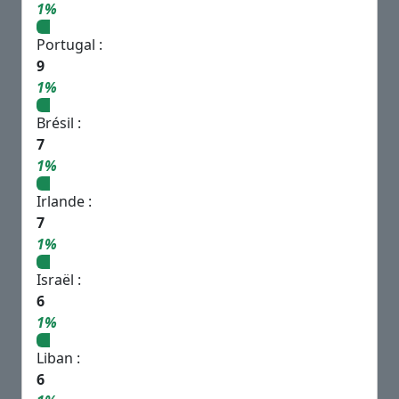
1%
Portugal :
9
1%
Brésil :
7
1%
Irlande :
7
1%
Israël :
6
1%
Liban :
6