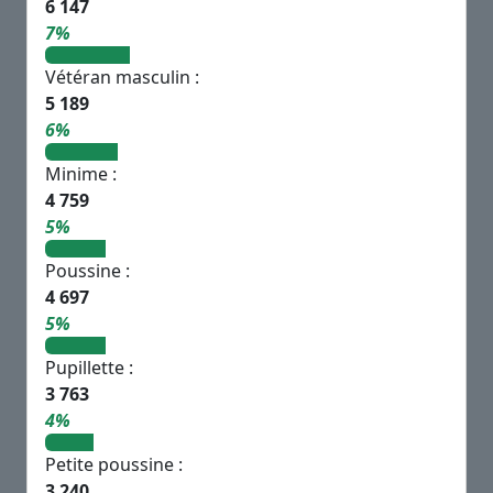
6 147
7%
Vétéran masculin :
5 189
6%
Minime :
4 759
5%
Poussine :
4 697
5%
Pupillette :
3 763
4%
Petite poussine :
3 240