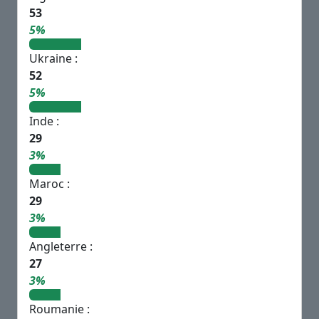
53
5%
Ukraine :
52
5%
Inde :
29
3%
Maroc :
29
3%
Angleterre :
27
3%
Roumanie :