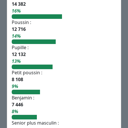
14 382
16%
Poussin :
12 716
14%
Pupille :
12 132
13%
Petit poussin :
8 108
9%
Benjamin :
7 446
8%
Senior plus masculin :