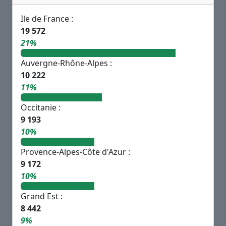
Ile de France :
19 572
21%
Auvergne-Rhône-Alpes :
10 222
11%
Occitanie :
9 193
10%
Provence-Alpes-Côte d'Azur :
9 172
10%
Grand Est :
8 442
9%