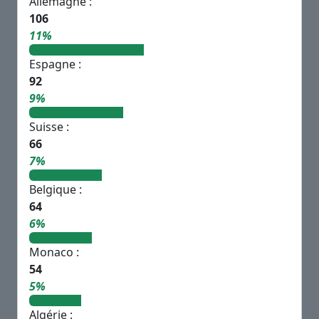
Allemagne :
106
11%
Espagne :
92
9%
Suisse :
66
7%
Belgique :
64
6%
Monaco :
54
5%
Algérie :