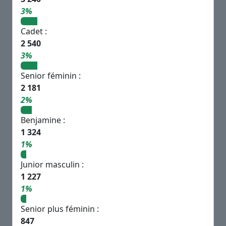
3%
Cadet :
2 540
3%
Senior féminin :
2 181
2%
Benjamine :
1 324
1%
Junior masculin :
1 227
1%
Senior plus féminin :
847