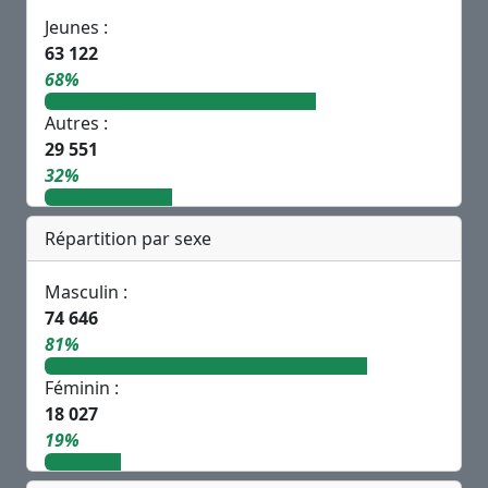
Jeunes :
63 122
68%
Autres :
29 551
32%
Répartition par sexe
Masculin :
74 646
81%
Féminin :
18 027
19%