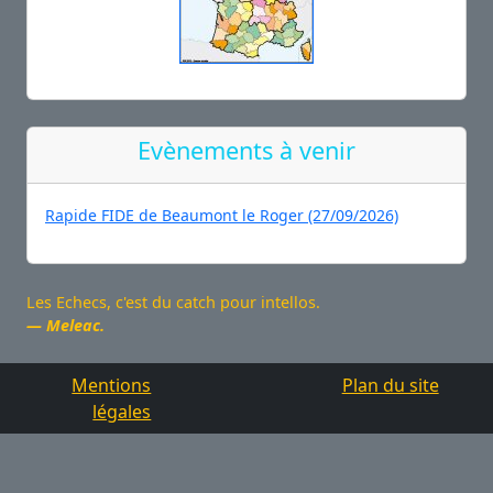
Evènements à venir
Rapide FIDE de Beaumont le Roger (27/09/2026)
Les Echecs, c'est du catch pour intellos.
Meleac.
Mentions
Plan du site
légales