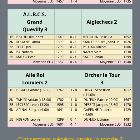
Moyenne ELO
1457
1 - 4
Moyenne ELO
1735
A.L.B.C.S.
Grand
Aiglechecs 2
Quevilly 3
1B
BEAUDOIN Pierre
1640
0 - 1
HEDOUIN Priscillia
1652
2N
ROUANE Lamia
1399
0 - 1
SAINTE BEUVE Jean-Luc
1626
3B
TOUT Jad
1299
0 - 1
PELUAU Michel
1586
4N
BA Noham
1299
0 - 1
BAZIN Marc
1538
5B
MATEO Evan
1299
X - X
SAGIR Renan
1299
Moyenne ELO
1387
0 - 4
Moyenne ELO
1540
Aile Roi
Orcher la Tour
Louviers 2
3
1B
BERROU Andre (+5.80)
1767
1 - 0
DUVAL Sebastien
1612
(-11.60)
2N
TAHIRI Arbian (+18.00)
1702
1 - 0
DUFEUX Patrice (-9.00)
1667
3B
LECLERC Leo (+13.20)
1595
1 - 0
DESERT Jacques (-6.60)
1470
4N
ARINAL Serge (+4.60)
1641
1 - 0
GAPENNE Frederic
1429
(-4.60)
5B
NIGRON Leonie
1299
0 - 1
DUFEUX Lidwine
1481
Moyenne ELO
1601
4 - 1
Moyenne ELO
1532
Classement général après la ronde 3