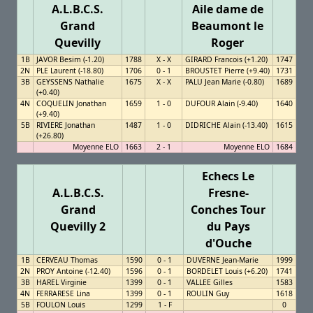
A.L.B.C.S.
Aile dame de
Grand
Beaumont le
Quevilly
Roger
1B
JAVOR Besim (-1.20)
1788
X - X
GIRARD Francois (+1.20)
1747
2N
PLE Laurent (-18.80)
1706
0 - 1
BROUSTET Pierre (+9.40)
1731
3B
GEYSSENS Nathalie
1675
X - X
PALU Jean Marie (-0.80)
1689
(+0.40)
4N
COQUELIN Jonathan
1659
1 - 0
DUFOUR Alain (-9.40)
1640
(+9.40)
5B
RIVIERE Jonathan
1487
1 - 0
DIDRICHE Alain (-13.40)
1615
(+26.80)
Moyenne ELO
1663
2 - 1
Moyenne ELO
1684
Echecs Le
A.L.B.C.S.
Fresne-
Grand
Conches Tour
Quevilly 2
du Pays
d'Ouche
1B
CERVEAU Thomas
1590
0 - 1
DUVERNE Jean-Marie
1999
2N
PROY Antoine (-12.40)
1596
0 - 1
BORDELET Louis (+6.20)
1741
3B
HAREL Virginie
1399
0 - 1
VALLEE Gilles
1583
4N
FERRARESE Lina
1399
0 - 1
ROULIN Guy
1618
5B
FOULON Louis
1299
1 - F
0