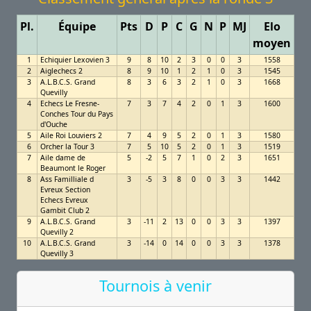
Pl.
Équipe
Pts
D
P
C
G
N
P
MJ
Elo
moyen
1
Echiquier Lexovien 3
9
8
10
2
3
0
0
3
1558
2
Aiglechecs 2
8
9
10
1
2
1
0
3
1545
3
A.L.B.C.S. Grand
8
3
6
3
2
1
0
3
1668
Quevilly
4
Echecs Le Fresne-
7
3
7
4
2
0
1
3
1600
Conches Tour du Pays
d'Ouche
5
Aile Roi Louviers 2
7
4
9
5
2
0
1
3
1580
6
Orcher la Tour 3
7
5
10
5
2
0
1
3
1519
7
Aile dame de
5
-2
5
7
1
0
2
3
1651
Beaumont le Roger
8
Ass Familliale d
3
-5
3
8
0
0
3
3
1442
Evreux Section
Echecs Evreux
Gambit Club 2
9
A.L.B.C.S. Grand
3
-11
2
13
0
0
3
3
1397
Quevilly 2
10
A.L.B.C.S. Grand
3
-14
0
14
0
0
3
3
1378
Quevilly 3
Tournois à venir