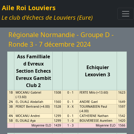
Aile Roi Louviers
Le club d'échecs de Louviers (Eure)
Régionale Normandie - Groupe D -
Ronde 3 - 7 décembre 2024
Ass Familliale
d Evreux
Echiquier
Section Echecs
Lexovien 3
Evreux Gambit
Club 2
1B
MOCANU Gabriel
1508
0 - 1
FERTE Milo (+13.60)
1623
(-13.60)
2N
EL OUALI Abdallah
1560
0 - 1
ANDRE Gael
1649
3B
PEROT Bertrand (+4.00)
1528
X - X
TOURNABIEN Paul
1597
(-4.00)
4N
MOCANU Andrei
1299
0 - 1
CATHERINE Nathan
1542
5B
EL OUALI Aya
1299
1 - 0
BOUVERESSE Aurelien
1420
Moyenne ELO
1439
1 - 3
Moyenne ELO
1566