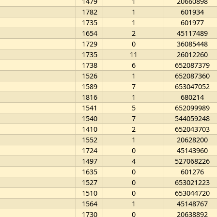
1479
1
20660898
1782
1
601934
1735
1
601977
1654
2
45117489
1729
0
36085448
1735
11
26012260
1738
6
652087379
1526
1
652087360
1589
7
653047052
1816
1
680214
1541
5
652099989
1540
7
544059248
1410
2
652043703
1552
1
20628200
1724
0
45143960
1497
4
527068226
1635
0
601276
1527
0
653021223
1510
0
653044720
1564
1
45148767
1730
0
20638892