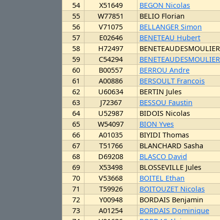
54
X51649
BEGON Nicolas
55
W77851
BELIO Florian
56
V71075
BELLANGER Simon
57
E02646
BENETEAU Hubert
58
H72497
BENETEAUDESMOULIERE
59
C54294
BENETEAUDESMOULIER
60
B00557
BERROU Andre
61
A00886
BERSOULT Francois
62
U60634
BERTIN Jules
63
J72367
BESSOU Faustin
64
U52987
BIDOIS Nicolas
65
W54097
BION Yves
66
A01035
BIYIDI Thomas
67
T51766
BLANCHARD Sasha
68
D69208
BLASCO David
69
X53498
BLOSSEVILLE Jules
70
V53668
BOITEL Ethan
71
T59926
BOITOUZET Nicolas
72
Y00948
BORDAIS Benjamin
73
A01254
BORDAIS Dominique