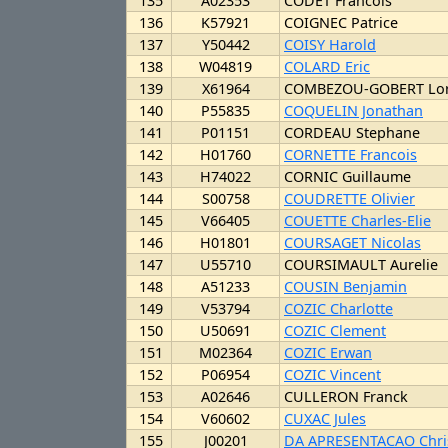
135
A02353
CODET Francois
136
K57921
COIGNEC Patrice
137
Y50442
COISY Harold
138
W04819
COLARD Eric
139
X61964
COMBEZOU-GOBERT Lor
140
P55835
COQUELIN Jonathan
141
P01151
CORDEAU Stephane
142
H01760
CORNETTE Francois
143
H74022
CORNIC Guillaume
144
S00758
COUDRETTE Olivier
145
V66405
COUETTE Charles-Elie
146
H01801
COURSAGET Nicolas
147
U55710
COURSIMAULT Aurelie
148
A51233
COUSIN Benjamin
149
V53794
COZIC Charlotte
150
U50691
COZIC Clement
151
M02364
COZIC Erwan
152
P06954
COZIC Vincent
153
A02646
CULLERON Franck
154
V60602
CUXAC Jules
155
J00201
DA APRESENTACAO Chri