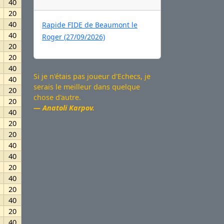
40
20
40
Rapide FIDE de Beaumont le
40
Roger (27/09/2026)
20
20
40
Si je n'étais pas joueur d'Echecs, je
40
serais le meilleur dans quelque
20
chose d'autre.
20
Anatoli Karpov.
40
20
20
40
40
20
40
20
40
20
40