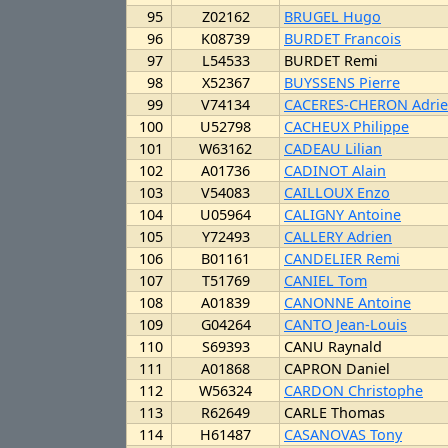
95
Z02162
BRUGEL Hugo
96
K08739
BURDET Francois
97
L54533
BURDET Remi
98
X52367
BUYSSENS Pierre
99
V74134
CACERES-CHERON Adri
100
U52798
CACHEUX Philippe
101
W63162
CADEAU Lilian
102
A01736
CADINOT Alain
103
V54083
CAILLOUX Enzo
104
U05964
CALIGNY Antoine
105
Y72493
CALLERY Adrien
106
B01161
CANDELIER Remi
107
T51769
CANIEL Tom
108
A01839
CANONNE Antoine
109
G04264
CANTO Jean-Louis
110
S69393
CANU Raynald
111
A01868
CAPRON Daniel
112
W56324
CARDON Christophe
113
R62649
CARLE Thomas
114
H61487
CASANOVAS Tony