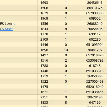
1693
1
80436641
1506
0
80410375
1629
8
652099890
1968
1
609552
S Lorine
1556
0
26088240
ES Mael
1844
8
20654405
1778
1
690112
2109
1
602280
1446
0
651095904
1696
10
36041297
1497
0
652018920
1516
2
653068793
1788
0
618748
1446
0
651033313
1719
1
26050366
1522
0
527055469
1475
1
652018040
1621
1
651038455
2151
0
20628196
1853
8
647136