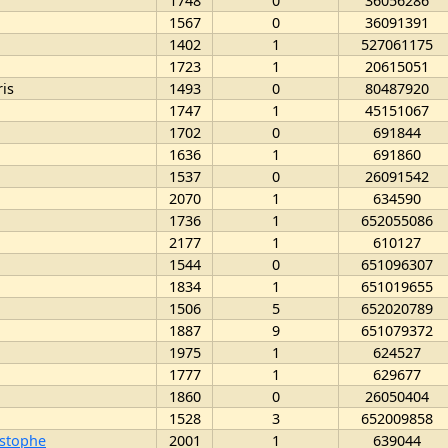
1748
0
36056286
1567
0
36091391
1402
1
527061175
1723
1
20615051
is
1493
0
80487920
1747
1
45151067
1702
0
691844
1636
1
691860
1537
0
26091542
2070
1
634590
1736
1
652055086
2177
1
610127
1544
0
651096307
1834
1
651019655
1506
5
652020789
1887
9
651079372
1975
1
624527
1777
1
629677
1860
0
26050404
1528
3
652009858
stophe
2001
1
639044