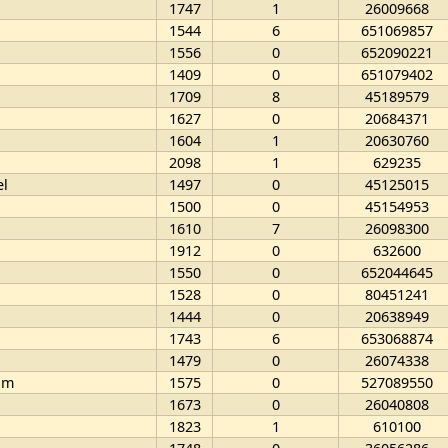
1747
1
26009668
1544
6
651069857
1556
0
652090221
1409
0
651079402
1709
8
45189579
1627
0
20684371
1604
1
20630760
2098
1
629235
l
1497
0
45125015
1500
0
45154953
1610
7
26098300
1912
0
632600
1550
0
652044645
1528
0
80451241
1444
0
20638949
1743
6
653068874
1479
0
26074338
am
1575
0
527089550
1673
0
26040808
1823
1
610100