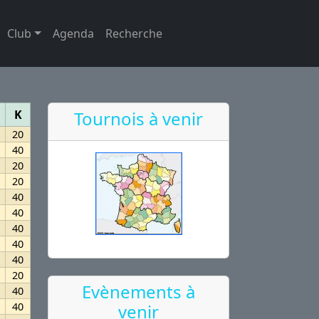
Club
Agenda
Recherche
K
Tournois à venir
20
40
20
20
40
40
40
40
40
20
Evènements à
40
40
venir