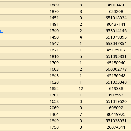
1889
8
36001490
1870
8
633208
1451
0
651018934
1491
2
80437141
en
1540
2
653014146
1490
4
651079895
1547
1
653047354
1621
1
45125007
1816
5
651095831
1709
1
45158940
1603
2
560002778
1843
1
45156948
1628
1
651033348
1852
12
619388
1701
1
603562
1658
0
651019620
2069
0
608092
1464
7
80419925
1849
0
551038951
1758
3
26074311