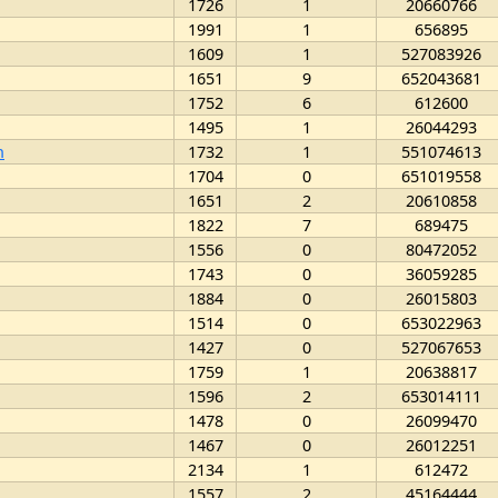
1726
1
20660766
1991
1
656895
1609
1
527083926
1651
9
652043681
1752
6
612600
1495
1
26044293
n
1732
1
551074613
1704
0
651019558
1651
2
20610858
1822
7
689475
1556
0
80472052
1743
0
36059285
1884
0
26015803
1514
0
653022963
1427
0
527067653
1759
1
20638817
1596
2
653014111
1478
0
26099470
1467
0
26012251
2134
1
612472
1557
2
45164444