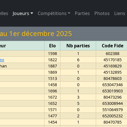
(page active)
lles
Joueurs
Compétitions
Parties
Photos
Liens
 au 1er décembre 2025
eur
Elo
Nb parties
Code Fide
1598
1
602388
eo
1822
6
45170185
than
1887
0
45169829
1869
1
45132895
1513
0
80478603
1458
0
653047346
1696
1
653019903
1672
3
80473296
1652
5
653008944
1571
0
551064979
1477
2
652005232
1454
1
80470785