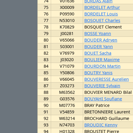
74
V01636
BORDAS Alain
75
X00009
BORDELET Arthur
76
P09590
BORDELET Louis
77
N53010
BOSQUET Charles
78
K70829
BOSQUET Clement
79
J00281
BOSSE Yoann
80
V65066
BOUDER Adryen
81
S03001
BOUDER Yann
82
V76979
BOUET Sacha
83
J03020
BOULIER Maxime
84
V71079
BOURDON Martin
85
Y50806
BOUTRY Yanis
86
V66045
BOUVERESSE Aurelien
87
Z03273
BOUVERIE Sylvain
88
M63562
BOUVIER MENARD Bilal
89
G03576
BOUYAHI Soufiane
90
M07776
BRAY Patrice
91
V54859
BRETONNIERE Laurent
92
W63214
BROCHARD Guillaume
93
N74703
BROUDIC Kenny
94
H01328
BROUSTET Pierre