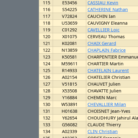
115
E53456
CASSIAU Kevin
116
S54225
CATHERINE Nathan
117
V72824
CAUCHIN Ian
118
U53659
CAUVIGNY Eleanna
119
C01292
CAVELLIER Loic
120
X01075
CERVEAU Thomas
121
K02081
CHAIX Gerard
122
N13859
CHAPLAIN Fabrice
123
K50581
CHARPENTIER Emmanue
124
M59611
CHARTIER Martin
125
R14933
CHATELAIN Laurent
126
A02154
CHATELIER Christian
127
V51815
CHAUVET Julien
128
X53508
CHAVATTE Julien
129
Y16884
CHEMIN Marc
130
W53891
CHEVALLIER Milan
131
H01638
CHOISNET Jean-Yves
132
Y62654
CHOUDHURY Jahirul Al
133
G56082
CLAUDE Thierry
134
A02339
CLIN Christian