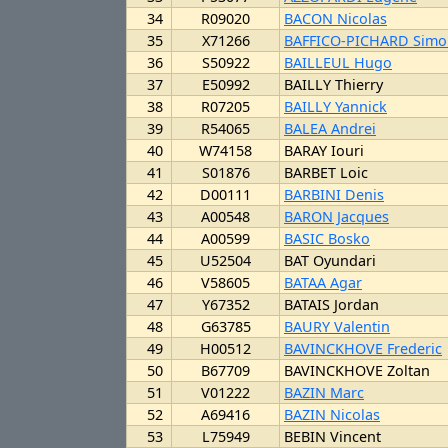
34
R09020
BACON Nicolas
35
X71266
BAFFICO-PICHARD Simo
36
S50922
BAILLEUL Hugo
37
E50992
BAILLY Thierry
38
R07205
BAILLY Yannick
39
R54065
BALEA Andrei
40
W74158
BARAY Iouri
41
S01876
BARBET Loic
42
D00111
BARBINI Denis
43
A00548
BARON Jacques
44
A00599
BASIC Bosko
45
U52504
BAT Oyundari
46
V58605
BATAA Agar
47
Y67352
BATAIS Jordan
48
G63785
BAURY Valentin
49
H00512
BAVINCKHOVE Frederic
50
B67709
BAVINCKHOVE Zoltan
51
V01222
BAZIN Marc
52
A69416
BAZIN Nicolas
53
L75949
BEBIN Vincent