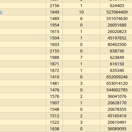
2156
1
624403
n
1649
10
527064409
1489
6
551074630
1954
0
26051680
1615
1
26020823
1504
1
45197652
1603
0
80402500
2155
0
638730
1988
7
623849
1871
1
616150
1872
1
635340
1410
0
652009246
1481
3
653014120
1476
0
544002785
1576
2
36041076
1907
1
20628170
1548
0
20678355
1512
2
45165416
1522
3
20610491
1838
0
36089095