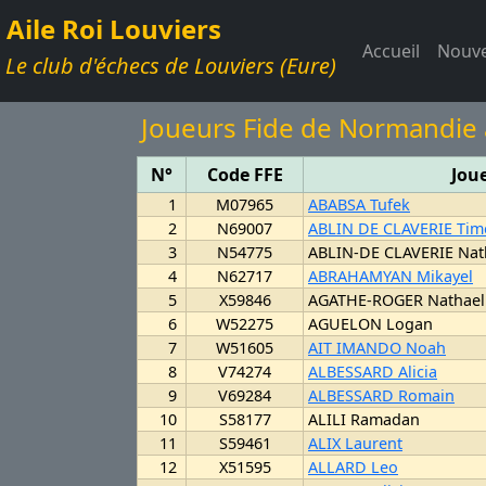
Aile Roi Louviers
Accueil
Nouve
Le club d'échecs de Louviers (Eure)
Joueurs Fide de Normandie
N°
Code FFE
Jou
1
M07965
ABABSA Tufek
2
N69007
ABLIN DE CLAVERIE Tim
3
N54775
ABLIN-DE CLAVERIE Na
4
N62717
ABRAHAMYAN Mikayel
5
X59846
AGATHE-ROGER Nathael
6
W52275
AGUELON Logan
7
W51605
AIT IMANDO Noah
8
V74274
ALBESSARD Alicia
9
V69284
ALBESSARD Romain
10
S58177
ALILI Ramadan
11
S59461
ALIX Laurent
12
X51595
ALLARD Leo