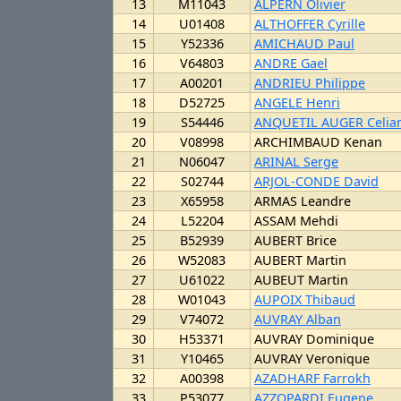
13
M11043
ALPERN Olivier
14
U01408
ALTHOFFER Cyrille
15
Y52336
AMICHAUD Paul
16
V64803
ANDRE Gael
17
A00201
ANDRIEU Philippe
18
D52725
ANGELE Henri
19
S54446
ANQUETIL AUGER Celia
20
V08998
ARCHIMBAUD Kenan
21
N06047
ARINAL Serge
22
S02744
ARJOL-CONDE David
23
X65958
ARMAS Leandre
24
L52204
ASSAM Mehdi
25
B52939
AUBERT Brice
26
W52083
AUBERT Martin
27
U61022
AUBEUT Martin
28
W01043
AUPOIX Thibaud
29
V74072
AUVRAY Alban
30
H53371
AUVRAY Dominique
31
Y10465
AUVRAY Veronique
32
A00398
AZADHARF Farrokh
33
P53077
AZZOPARDI Eugene