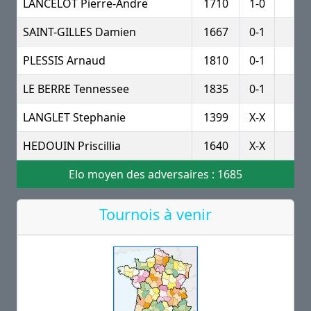
LANCELOT Pierre-Andre
1710
1-0
SAINT-GILLES Damien
1667
0-1
PLESSIS Arnaud
1810
0-1
LE BERRE Tennessee
1835
0-1
LANGLET Stephanie
1399
X-X
HEDOUIN Priscillia
1640
X-X
Elo moyen des adversaires : 1685
Tournois à venir