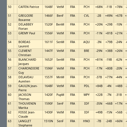
50
CAFFIN Patrice
1648F
VetM
FRA
PCH
+68N
-11B
+78N
51
GREGOIRE
1466F
BenF
FRA
CVL
-2B
=49N
+67B
+
Roxanne
52
DELABBEY
1520F
BenM
FRA
PCH
+20N
=29B
-10N
Florian
53
GREMY Paul
1556F
VetM
FRA
PCH
-11N
+81B
+21N
54
BORDAS
1611F
SenM
FRA
AQU
-3N
+79B
-24N
Laurent
55
CLEMENT
1447F
VetM
FRA
BRE
-29N
=38B
=26N
+
Christian
56
BLANCHARD
1652F
SenM
FRA
PCH
+81N
-19B
-62N
=
Jacques
57
CHARONDIERE
1596F
VetM
FRA
PCH
-17N
+80B
-20N
+
Guy
58
DELAVEAU
1557F
MinM
FRA
PCH
-37B
+77N
-44N
+
Aurelien
59
GAULIN Jean-
1648F
VetM
FRA
PDL
+84B
-4N
+48B
Pierre
60
JACKSON
1420F
PupM
FRA
MPY
+22B
-7N
-31B
+
Thomas
61
THOUVENIN
1590F
SenF
FRA
IDF
-35N
+66B
=17N
=
Marika
62
FOSSE Jean-
1430F
VetM
FRA
IDF
+49B
-15N
+56B
Claude
63
LANGLET
1510N
SenF
FRA
HNO
-7B
-24B
+66N
Stephanie