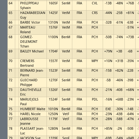
64
PHILIPPEAU
1605F
SenM
FRA
CVL
-13B
-48N
+76B
Sylvain
65
HAZARABEDIAN
1425F
VetM
FRA
CRS
-44N
-25B
+81N
Guy
66
BARBE Victor
1310N
VetM
FRA
PCH
-32B
-61N
-63B
+
67
MARTEAU
1576F
VetM
FRA
PCH
-51N
+
Roland
68
GOMEZ-
1100N
BenM
FRA
PCH
-50B
-74N
=73B
DELEMONT
Tchan
69
BAILEY Michael
1704F
VetM
FRA
PCH
+79N
=3B
-6B
=
70
CREMERS
1557F
VetM
FRA
MPY
=10N
=31B
-35N
+
Bertrand
71
BERNARD Jean-
1523F
SenM
FRA
PCH
-15B
+82N
-22B
Pierre
72
GUICHARD
1270F
SenM
FRA
PCH
-5B
-46N
-39B
+
Philippe
73
DAUTHEVILLE
1326F
SenM
FRA
PCH
-21N
-40B
=68N
=
Eric
74
MARUEJOLS
1524F
SenM
FRA
PDL
-16N
+68B
-23N
+
Paul
75
HUMBERT Malte
1010N
BenM
FRA
PCH
EXE
-30N
-14B
76
HAREL Nicole
1250N
VetF
FRA
PCH
-23N
-43B
-64N
+
77
LABROUSSE
1179F
VetF
FRA
PCH
-28N
-58B
-47N
Jeanne
78
PLASSART Jean-
1280N
SenM
FRA
PCH
>85N
-2N
-50B
Luc
79
JACKSON Sue
1339F
SenF
FRA
MPY
-69B
-54N
+84B