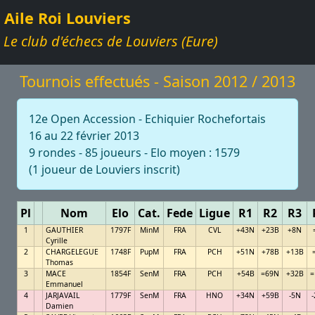
Aile Roi Louviers
Le club d'échecs de Louviers (Eure)
Tournois effectués - Saison 2012 / 2013
12e Open Accession - Echiquier Rochefortais
16 au 22 février 2013
9 rondes - 85 joueurs - Elo moyen : 1579
(1 joueur de Louviers inscrit)
Pl
Nom
Elo
Cat.
Fede
Ligue
R1
R2
R3
1
GAUTHIER
1797F
MinM
FRA
CVL
+43N
+23B
+8N
Cyrille
2
CHARGELEGUE
1748F
PupM
FRA
PCH
+51N
+78B
+13B
Thomas
3
MACE
1854F
SenM
FRA
PCH
+54B
=69N
+32B
=
Emmanuel
4
JARJAVAIL
1779F
SenM
FRA
HNO
+34N
+59B
-5N
Damien