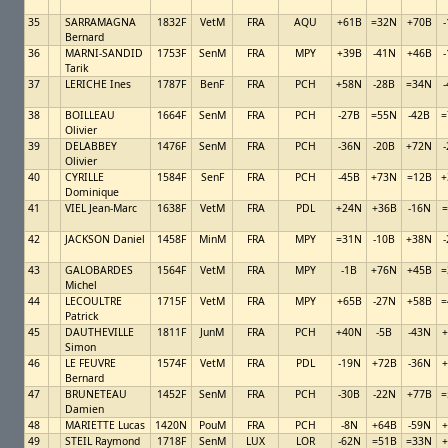
35
SARRAMAGNA
1832F
VetM
FRA
AQU
+61B
=32N
+70B
Bernard
36
MARNI-SANDID
1753F
SenM
FRA
MPY
+39B
-41N
+46B
Tarik
37
LERICHE Ines
1787F
BenF
FRA
PCH
+58N
-28B
=34N
38
BOILLEAU
1664F
SenM
FRA
PCH
-27B
=55N
-42B
=
Olivier
39
DELABBEY
1476F
SenM
FRA
PCH
-36N
-20B
+72N
Olivier
40
CYRILLE
1584F
SenF
FRA
PCH
-45B
+73N
=12B
+
Dominique
41
VIEL Jean-Marc
1638F
VetM
FRA
PDL
+24N
+36B
-16N
=
42
JACKSON Daniel
1458F
MinM
FRA
MPY
=31N
-10B
+38N
43
GALOBARDES
1564F
VetM
FRA
MPY
-1B
+76N
+45B
=
Michel
44
LECOULTRE
1715F
VetM
FRA
MPY
+65B
-27N
+58B
=
Patrick
45
DAUTHEVILLE
1811F
JunM
FRA
PCH
+40N
-5B
-43N
+
Simon
46
LE FEUVRE
1574F
VetM
FRA
PDL
-19N
+72B
-36N
+
Bernard
47
BRUNETEAU
1452F
SenM
FRA
PCH
-30B
-22N
+77B
=
Damien
48
MARIETTE Lucas
1420N
PouM
FRA
PCH
-8N
+64B
-59N
+
49
STEIL Raymond
1718F
SenM
LUX
LOR
-62N
=51B
=33N
+