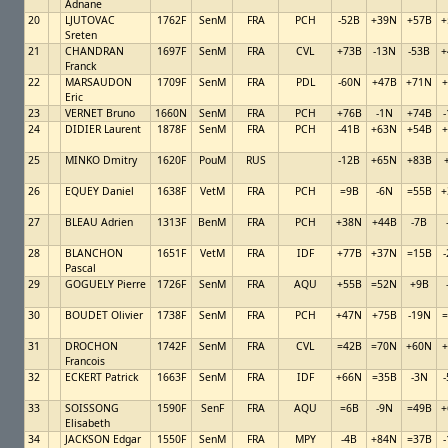
Adnane
20
LJUTOVAC
1762F
SenM
FRA
PCH
-52B
+39N
+57B
+
Sreten
21
CHANDRAN
1697F
SenM
FRA
CVL
+73B
-13N
-53B
+
Franck
22
MARSAUDON
1709F
SenM
FRA
PDL
-60N
+47B
+71N
+
Eric
23
VERNET Bruno
1660N
SenM
FRA
PCH
+76B
-1N
+74B
24
DIDIER Laurent
1878F
SenM
FRA
PCH
-41B
+63N
+54B
+
25
MINKO Dmitry
1620F
PouM
RUS
-12B
+65N
+83B
26
EQUEY Daniel
1638F
VetM
FRA
PCH
=9B
-6N
=55B
+
27
BLEAU Adrien
1313F
BenM
FRA
PCH
+38N
+44B
-7B
28
BLANCHON
1651F
VetM
FRA
IDF
+77B
+37N
=15B
Pascal
29
GOGUELY Pierre
1726F
SenM
FRA
AQU
+55B
=52N
+9B
30
BOUDET Olivier
1738F
SenM
FRA
PCH
+47N
+75B
-19N
=
31
DROCHON
1742F
SenM
FRA
CVL
=42B
=70N
+60N
+
Francois
32
ECKERT Patrick
1663F
SenM
FRA
IDF
+66N
=35B
-3N
33
SOISSONG
1590F
SenF
FRA
AQU
=6B
-9N
=49B
+
Elisabeth
34
JACKSON Edgar
1550F
SenM
FRA
MPY
-4B
+84N
=37B