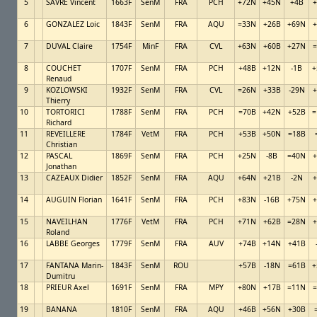
5
SAVRE Vincent
1663F
SenM
FRA
PCH
+72N
+45N
+4B
+
6
GONZALEZ Loic
1843F
SenM
FRA
AQU
=33N
+26B
+69N
+
7
DUVAL Claire
1754F
MinF
FRA
CVL
+63N
+60B
+27N
=
8
COUCHET
1707F
SenM
FRA
PCH
+48B
+12N
-1B
+
Renaud
9
KOZLOWSKI
1932F
SenM
FRA
CVL
=26N
+33B
-29N
+
Thierry
10
TORTORICI
1788F
SenM
FRA
PCH
=70B
+42N
+52B
=
Richard
11
REVEILLERE
1784F
VetM
FRA
PCH
+53B
+50N
=18B
Christian
12
PASCAL
1869F
SenM
FRA
PCH
+25N
-8B
=40N
+
Jonathan
13
CAZEAUX Didier
1852F
SenM
FRA
AQU
+64N
+21B
-2N
+
14
AUGUIN Florian
1641F
SenM
FRA
PCH
+83N
-16B
+75N
+
15
NAVEILHAN
1776F
VetM
FRA
PCH
+71N
+62B
=28N
+
Roland
16
LABBE Georges
1779F
SenM
FRA
AUV
+74B
+14N
+41B
17
FANTANA Marin-
1843F
SenM
ROU
+57B
-18N
=61B
+
Dumitru
18
PRIEUR Axel
1691F
SenM
FRA
MPY
+80N
+17B
=11N
=
19
BANANA
1810F
SenM
FRA
AQU
+46B
+56N
+30B