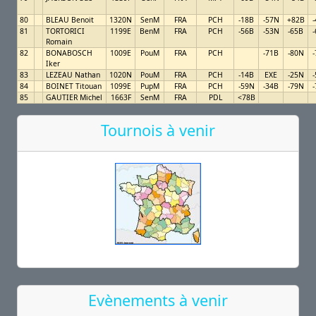
80
BLEAU Benoit
1320N
SenM
FRA
PCH
-18B
-57N
+82B
81
TORTORICI
1199E
BenM
FRA
PCH
-56B
-53N
-65B
Romain
82
BONABOSCH
1009E
PouM
FRA
PCH
-71B
-80N
Iker
83
LEZEAU Nathan
1020N
PouM
FRA
PCH
-14B
EXE
-25N
84
BOINET Titouan
1099E
PupM
FRA
PCH
-59N
-34B
-79N
85
GAUTIER Michel
1663F
SenM
FRA
PDL
<78B
Tournois à venir
Evènements à venir