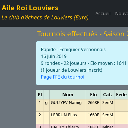
Aile Roi Louviers
Accueil
Nouve
Le club d'échecs de Louviers (Eure)
Tournois effectués - Saison
Rapide - Echiquier Vernonnais
16 juin 2019
9 rondes - 22 joueurs - Elo moyen : 1641
(1 joueur de Louviers inscrit)
Page FFE du tournoi
Pl
Nom
Elo
Cat.
Fede
1
g
GULIYEV Namig
2668F
SenM
2
LEBRUN Elias
1669F
SenM
3
BAILLY Thierry
1881F
MinM