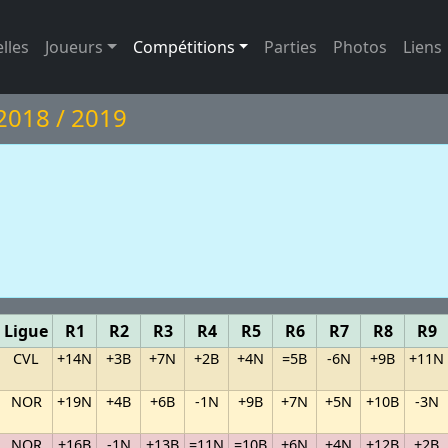
lles
Joueurs
Compétitions
Parties
Photos
Liens
 2018 / 2019
Ligue
R1
R2
R3
R4
R5
R6
R7
R8
R9
CVL
+14N
+3B
+7N
+2B
+4N
=5B
-6N
+9B
+11N
NOR
+19N
+4B
+6B
-1N
+9B
+7N
+5N
+10B
-3N
NOR
+16B
-1N
+13B
=11N
=10B
+6N
+4N
+12B
+2B