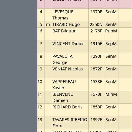
4
LEVESQUE
1970F
SenM
Thomas
5
m
TIRARD Hugo
2350N
SenM
6
BAT Bilguun
2176F
PupM
7
VINCENT Didier
1915F
SepM
8
PAVALUTA
1290F
SenM
George
9
VENIAT Nicolas
1872F
SenM
10
VAPPEREAU
1538F
SenM
Xavier
11
BIENVENU
1573F
MinM
Damien
12
RICHARD Boris
1858F
SenM
13
TAVARES-RIBEIRO
1392F
SenM
Floric