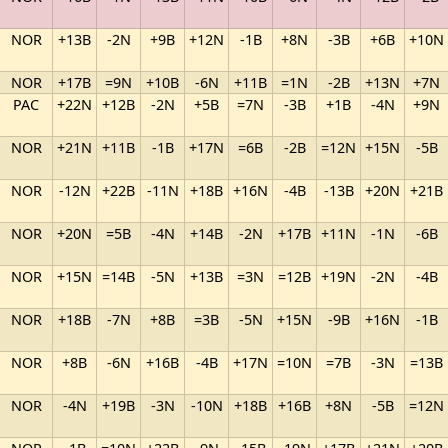
NOR
+13B
-2N
+9B
+12N
-1B
+8N
-3B
+6B
+10N
NOR
+17B
=9N
+10B
-6N
+11B
=1N
-2B
+13N
+7N
PAC
+22N
+12B
-2N
+5B
=7N
-3B
+1B
-4N
+9N
NOR
+21N
+11B
-1B
+17N
=6B
-2B
=12N
+15N
-5B
NOR
-12N
+22B
-11N
+18B
+16N
-4B
-13B
+20N
+21B
NOR
+20N
=5B
-4N
+14B
-2N
+17B
+11N
-1N
-6B
NOR
+15N
=14B
-5N
+13B
=3N
=12B
+19N
-2N
-4B
NOR
+18B
-7N
+8B
=3B
-5N
+15N
-9B
+16N
-1B
NOR
+8B
-6N
+16B
-4B
+17N
=10N
=7B
-3N
=13B
NOR
-4N
+19B
-3N
-10N
+18B
+16B
+8N
-5B
=12N