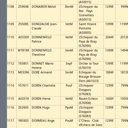
(A50015)
1108
Z59048
DONARIER Melvil
BenM
L'Echiquier du
1299E
999
Roc - Pays
Granvillais
(A50015)
1109
Z55085
DONIZALSKI Jean-
VetM
Saint Hilaire
1399E
1199
Claude
Petitville
(A50005)
1110
A03309
DONNENFELD
VetM
L'Echiquier du
2044F
2012
Patrice
Pays de Bray
(S76090)
1111
W78189
DONNENFELD
SenM
L'Echiquier du
1399E
1494
Theotime
Pays de Bray
(S76090)
1112
T65851
DONNET Marie-
SepF
Orcher la Tour
1399E
1199
Helene
(S76019)
1113
M03396
DORE Armand
SenM
Echiquier du
1884F
1872
Bocage Briouze-
Flers (A61023)
1114
Y57611
DORIN Charlotte
PouF
L'Echiquier
1299E
799
Dieppois
(S76083)
1115
A03318
DORIN Herve
VetM
Rouen Echecs
1606F
1505
(S76008)
1116
Z63905
DORIN Hugo
PpoM
L'Echiquier
1299E
799
Dieppois
(S76083)
1117
Y85903
DORMEAU Ange
PouM
C'Chess - Club
1299E
799
d'Echecs de Sees