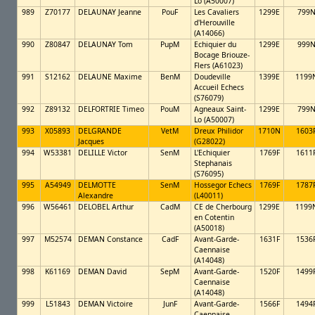
Lo (A50007)
989
Z70177
DELAUNAY Jeanne
PouF
Les Cavaliers
1299E
799
d'Herouville
(A14066)
990
Z80847
DELAUNAY Tom
PupM
Echiquier du
1299E
999
Bocage Briouze-
Flers (A61023)
991
S12162
DELAUNE Maxime
BenM
Doudeville
1399E
1199
Accueil Echecs
(S76079)
992
Z89132
DELFORTRIE Timeo
PouM
Agneaux Saint-
1299E
799
Lo (A50007)
993
X05893
DELGRANDE
VetM
Dreux Philidor
1710N
1603
Jacques
(G28022)
994
W53381
DELILLE Victor
SenM
L'Echiquier
1769F
1611
Stephanais
(S76095)
995
A54949
DELMOTTE
SenM
Hossegor Echecs
1769F
1787
Alexandre
(L40011)
996
W56461
DELOBEL Arthur
CadM
CE de Cherbourg
1299E
1199
en Cotentin
(A50018)
997
M52574
DEMAN Constance
CadF
Avant-Garde-
1631F
1536
Caennaise
(A14048)
998
K61169
DEMAN David
SepM
Avant-Garde-
1520F
1499
Caennaise
(A14048)
999
L51843
DEMAN Victoire
JunF
Avant-Garde-
1566F
1494
Caennaise