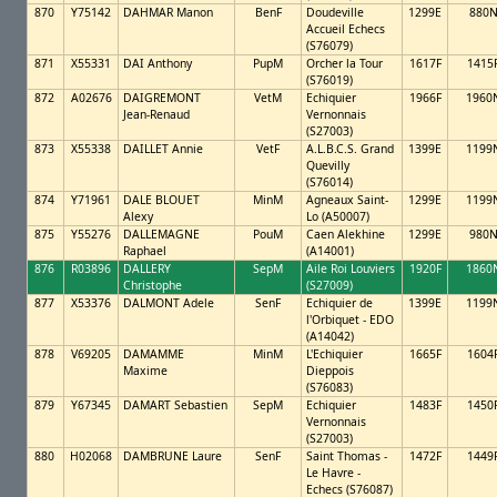
870
Y75142
DAHMAR Manon
BenF
Doudeville
1299E
880
Accueil Echecs
(S76079)
871
X55331
DAI Anthony
PupM
Orcher la Tour
1617F
1415
(S76019)
872
A02676
DAIGREMONT
VetM
Echiquier
1966F
1960
Jean-Renaud
Vernonnais
(S27003)
873
X55338
DAILLET Annie
VetF
A.L.B.C.S. Grand
1399E
1199
Quevilly
(S76014)
874
Y71961
DALE BLOUET
MinM
Agneaux Saint-
1299E
1199
Alexy
Lo (A50007)
875
Y55276
DALLEMAGNE
PouM
Caen Alekhine
1299E
980
Raphael
(A14001)
876
R03896
DALLERY
SepM
Aile Roi Louviers
1920F
1860
Christophe
(S27009)
877
X53376
DALMONT Adele
SenF
Echiquier de
1399E
1199
l'Orbiquet - EDO
(A14042)
878
V69205
DAMAMME
MinM
L'Echiquier
1665F
1604
Maxime
Dieppois
(S76083)
879
Y67345
DAMART Sebastien
SepM
Echiquier
1483F
1450
Vernonnais
(S27003)
880
H02068
DAMBRUNE Laure
SenF
Saint Thomas -
1472F
1449
Le Havre -
Echecs (S76087)