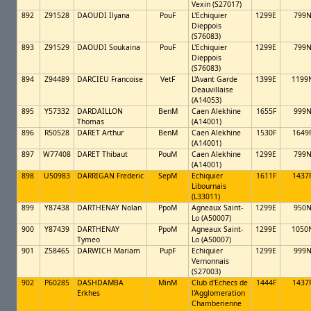
Vexin (S27017)
892
Z91528
DAOUDI Ilyana
PouF
L'Echiquier
1299E
799
Dieppois
(S76083)
893
Z91529
DAOUDI Soukaina
PouF
L'Echiquier
1299E
799
Dieppois
(S76083)
894
Z94489
DARCIEU Francoise
VetF
L'Avant Garde
1399E
1199
Deauvillaise
(A14053)
895
Y57332
DARDAILLON
BenM
Caen Alekhine
1655F
999
Thomas
(A14001)
896
R50528
DARET Arthur
BenM
Caen Alekhine
1530F
1649
(A14001)
897
W77408
DARET Thibaut
PouM
Caen Alekhine
1299E
799
(A14001)
898
U50983
DARRIGAN Frederic
SepM
Echiquier
1611F
1437
Libournais
(L33011)
899
Y87438
DARTHENAY Nolan
PpoM
Agneaux Saint-
1299E
950
Lo (A50007)
900
Y87439
DARTHENAY
PpoM
Agneaux Saint-
1299E
1050
Tymeo
Lo (A50007)
901
Z58465
DARWICH Mariam
PupF
Echiquier
1299E
999
Vernonnais
(S27003)
902
P60285
DASHDAMBA
MinM
Club d'Echecs de
1444F
1437
Erkhes
l'Agglomeration
Chamberienne