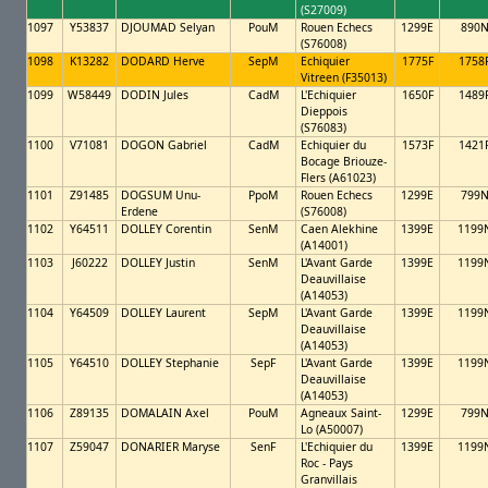
(S27009)
1097
Y53837
DJOUMAD Selyan
PouM
Rouen Echecs
1299E
890
(S76008)
1098
K13282
DODARD Herve
SepM
Echiquier
1775F
1758
Vitreen (F35013)
1099
W58449
DODIN Jules
CadM
L'Echiquier
1650F
1489
Dieppois
(S76083)
1100
V71081
DOGON Gabriel
CadM
Echiquier du
1573F
1421
Bocage Briouze-
Flers (A61023)
1101
Z91485
DOGSUM Unu-
PpoM
Rouen Echecs
1299E
799
Erdene
(S76008)
1102
Y64511
DOLLEY Corentin
SenM
Caen Alekhine
1399E
1199
(A14001)
1103
J60222
DOLLEY Justin
SenM
L'Avant Garde
1399E
1199
Deauvillaise
(A14053)
1104
Y64509
DOLLEY Laurent
SepM
L'Avant Garde
1399E
1199
Deauvillaise
(A14053)
1105
Y64510
DOLLEY Stephanie
SepF
L'Avant Garde
1399E
1199
Deauvillaise
(A14053)
1106
Z89135
DOMALAIN Axel
PouM
Agneaux Saint-
1299E
799
Lo (A50007)
1107
Z59047
DONARIER Maryse
SenF
L'Echiquier du
1399E
1199
Roc - Pays
Granvillais