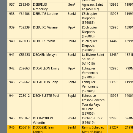
937
Z89340
DEBREUS
SenF
Agneaux Saint-
1399E
1199
Kimberley
Lo (A50007)
938
Y64406
DEBUIRE Loraine
SenM
L'Echiquier
1399E
1199
Dieppois
(S76083)
939
Y52339
DEBUIRE Viviane
PpoF
L'Echiquier
1299E
1399
Dieppois
(S76083)
940
X78033
DEBUIRE Yvain
PouM
L'Echiquier
1446F
1399
Dieppois
(S76083)
941
C53133
DECAEN Melvyn
SenM
La Riviere Saint
1843F
1871
Sauveur
(A14010)
942
Z52663
DECAILLON Emily
PpoF
Echiquier
1299E
799
Vernonnais
(S27003)
943
Z52662
DECAILLON Tony
SenM
Echiquier
1399E
1199
Vernonnais
(S27003)
944
Z23012
DECHELETTE Paul
SepM
Echecs Le
1399E
1400
Fresne-Conches
Tour du Pays
d'Ouche
(S27053)
945
X60767
DECK-ROBERT
PouM
Orcher la Tour
1299E
960
Valentin
(S76019)
946
K03616
DECOSSE Jean-
SenM
Reims Echec et
2123F
2199
Fabien
Mat (H51004)