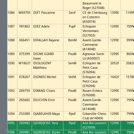
Beaumont le
Roger (S27048)
1086
W69795
DIET Pascaline
SenF
CE de Cherbourg
1399E
1199
en Cotentin
(A50018)
1087
Y81862
DIEZ Adele
PupF
Echiquier
1299E
799
Vernonnais
(S27003)
1088
X66451
DIFALLAH Rayane
BenM
Avant-Garde-
1299E
999
Caennaise
(A14048)
1089
X75399
DIGNE-GIARD
PouM
Agneaux Saint-
1299E
860
Isaac
Lo (A50007)
1090
W18637
DIOLOGENT
SenM
Echiquier de
2052F
2082
Matthieu
Petit Caux
(S76094)
1091
K78267
DIONISI Michel
VetM
Echiquier de
1642F
1578
Petit Caux
(S76094)
1092
Z69759
DIRAND Clovis
PouM
Rouen Echecs
1299E
799
(S76008)
1093
Z65665
DIUCHIN Emil
PouM
Avant-Garde-
1299E
799
Caennaise
(A14048)
1094
Z53389
DJABELKHIR Maya
PpoF
Giberville Chess
1299E
799
Club (A14069)
1095
Z60982
DJORDJEVIC Yara
PpoF
Aile Roi Louviers
1299E
799
(S27009)
1096
Z60981
DJORDJEVIC Zoran
PouM
Aile Roi Louviers
1299E
799