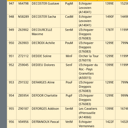
947
V64798
DECOSTER Gustave
PupM
Echiquier
1399E
1525
Lexovien
(A14041)
948
N58289
DECOSTER Sacha
CadM
Echiquier
1490F
1449
Lexovien
(A14041)
949
Z63902
DECOURCELLE
SenM
L'Echiquier
1787F
1199
Maxime
Dieppois
(S76083)
950
Z63903
DECROIX Achille
PouM
L'Echiquier
1299E
799
Dieppois
(S76083)
951
Z72112
DEDDE Soline
MinF
Orcher la Tour
1299E
1199
(S76019)
952
Z59045
DEDIEU Dolores
SenF
L'Echiquier du
1399E
1199
Roc - Pays
Granvillais
(A50015)
953
Z91532
DEFARGES Aline
PouF
L'Echiquier
1299E
799
Dieppois
(S76083)
954
Z85954
DEFOOR Charlotte
PupF
L'Echiquier
1299E
999
Dieppois
(S76083)
955
Z90187
DEFORGES Addison
SenM
Les Cavaliers
1399E
1674
d'Herouville
(A14066)
956
V04956
DEFRANOUX Pascal
VetM
Echiquier
1422F
1432
Vernonnais