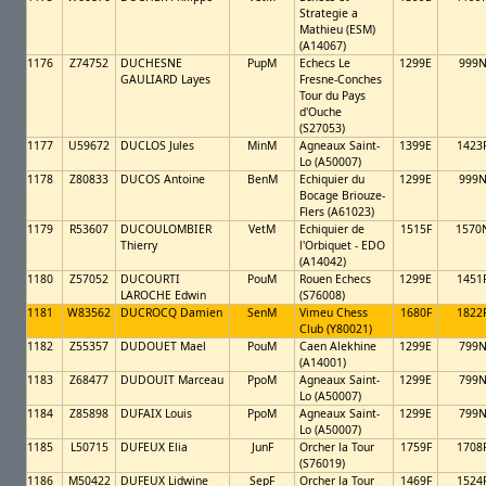
Strategie a
Mathieu (ESM)
(A14067)
1176
Z74752
DUCHESNE
PupM
Echecs Le
1299E
999
GAULIARD Layes
Fresne-Conches
Tour du Pays
d'Ouche
(S27053)
1177
U59672
DUCLOS Jules
MinM
Agneaux Saint-
1399E
1423
Lo (A50007)
1178
Z80833
DUCOS Antoine
BenM
Echiquier du
1299E
999
Bocage Briouze-
Flers (A61023)
1179
R53607
DUCOULOMBIER
VetM
Echiquier de
1515F
1570
Thierry
l'Orbiquet - EDO
(A14042)
1180
Z57052
DUCOURTI
PouM
Rouen Echecs
1299E
1451
LAROCHE Edwin
(S76008)
1181
W83562
DUCROCQ Damien
SenM
Vimeu Chess
1680F
1822
Club (Y80021)
1182
Z55357
DUDOUET Mael
PouM
Caen Alekhine
1299E
799
(A14001)
1183
Z68477
DUDOUIT Marceau
PpoM
Agneaux Saint-
1299E
799
Lo (A50007)
1184
Z85898
DUFAIX Louis
PpoM
Agneaux Saint-
1299E
799
Lo (A50007)
1185
L50715
DUFEUX Elia
JunF
Orcher la Tour
1759F
1708
(S76019)
1186
M50422
DUFEUX Lidwine
SepF
Orcher la Tour
1469F
1524