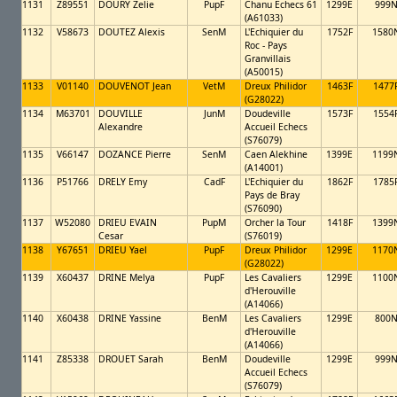
1131
Z89551
DOURY Zelie
PupF
Chanu Echecs 61
1299E
999
(A61033)
1132
V58673
DOUTEZ Alexis
SenM
L'Echiquier du
1752F
1580
Roc - Pays
Granvillais
(A50015)
1133
V01140
DOUVENOT Jean
VetM
Dreux Philidor
1463F
1477
(G28022)
1134
M63701
DOUVILLE
JunM
Doudeville
1573F
1554
Alexandre
Accueil Echecs
(S76079)
1135
V66147
DOZANCE Pierre
SenM
Caen Alekhine
1399E
1199
(A14001)
1136
P51766
DRELY Emy
CadF
L'Echiquier du
1862F
1785
Pays de Bray
(S76090)
1137
W52080
DRIEU EVAIN
PupM
Orcher la Tour
1418F
1399
Cesar
(S76019)
1138
Y67651
DRIEU Yael
PupF
Dreux Philidor
1299E
1170
(G28022)
1139
X60437
DRINE Melya
PupF
Les Cavaliers
1299E
1100
d'Herouville
(A14066)
1140
X60438
DRINE Yassine
BenM
Les Cavaliers
1299E
800
d'Herouville
(A14066)
1141
Z85338
DROUET Sarah
BenM
Doudeville
1299E
999
Accueil Echecs
(S76079)