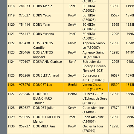
(A61035)
1118
Z81673
DORN Mariia
SenF
ECHIKIA
1399E
1199
(A50023)
1119
X70527
DORN Yacov
PouM
ECHIKIA
1552F
1870
(A50023)
1120
Y54414
DORN Yann
SenM
ECHIKIA
1399E
1638
(A50023)
1121
Y54417
DORN Yunona
PpoF
ECHIKIA
1299E
799
(A50023)
1122
X75438
DOS SANTOS
MinM
Agneaux Saint-
1299E
1550
Camille
Lo (A50007)
1123
Z80466
DOS SANTOS
PupM
Agneaux Saint-
1299E
1410
Raphael
Lo (A50007)
1124
Y70107
DOSMANN Clarisse
BenF
Echiquier du
1299E
940
Bocage Briouze-
Flers (A61023)
1125
P52266
DOUBLET Arnaud
SepM
Bonsecours
1658F
1570
A.S.C. (S76020)
1126
V78276
DOUCET Leo
BenM
Vimeu Chess
1539F
1513
Club (Y80021)
1127
Z78346
DOUCHEZ
BenM
C'Chess - Club
1299E
999
BLANCHARD
d'Echecs de Sees
Titouan
(A61035)
1128
E59527
DOUDET Julien
SenM
Caen Alekhine
1737F
1571
(A14001)
1129
Y79895
DOUDET METTON
PpoF
Caen Alekhine
1299E
799
Manon
(A14001)
1130
X59737
DOUMBIA Kais
PouM
Orcher la Tour
1299E
799
(S76019)