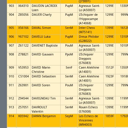
(J73001)
903
X64310
DAUDIN LACROIX
PupM
Agneaux Saint-
1299E
1330
Loen
Lo (A50007)
904
Z85056
DAUER Charly
PupM
L'Echiquier de
1299E
999
l'Hippocampe
(A14068)
905
X56166
DAVAL Simon
SenM
Inter Chess
1399E
1612
(M75141)
906
Y67102
DAVELU Luka
PupM
Dreux Philidor
1299E
1310
(G28022)
907
Z61122
DAVENET Baptiste
PouM
Agneaux Saint-
1299E
1010
Lo (A50007)
908
Z78821
DAVID Gauvain
PpoM
L'Echiquier
1299E
799
Dieppois
(S76083)
909
V53953
DAVID Marie-
SenF
Caen Alekhine
1512F
1350
Christine
(A14001)
910
C51004
DAVID Sebastien
SenM
Caen Alekhine
1923F
1918
(A14001)
911
Z63901
DAVID Soren
PouM
L'Echiquier
1299E
799
Dieppois
(S76083)
912
Z94544
DAVIGNEAU Tim
SenM
Agneaux Saint-
1399E
1199
Lo (A50007)
913
Z57051
DAVROULT
SenM
Rouen Echecs
1399E
1199
Valentin
(S76008)
914
K05942
DAYAN Benjamin
SepM
Les Echecs de
1859F
1792
Vincennes
(M94003)