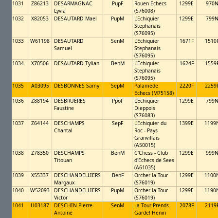
1031
Z86213
DESARMAGNAC
PupF
Rouen Echecs
1299E
970
Lyvia
(S76008)
1032
X82053
DESAUTARD Mael
PupM
L'Echiquier
1299E
799
Stephanais
(S76095)
1033
W61198
DESAUTARD
SenM
L'Echiquier
1671F
1510
Samuel
Stephanais
(S76095)
1034
X70506
DESAUTARD Tylian
BenM
L'Echiquier
1624F
1559
Stephanais
(S76095)
1035
A03095
DESBONNES Samy
SepM
Palamede
2220F
2259
Echecs (M75158)
1036
Z88194
DESBRUERES
PpoF
L'Echiquier
1299E
799
Faustine
Dieppois
(S76083)
1037
Z64144
DESCHAMPS
SepF
L'Echiquier du
1399E
1199
Chantal
Roc - Pays
Granvillais
(A50015)
1038
Z78350
DESCHAMPS
BenM
C'Chess - Club
1299E
999
Titouan
d'Echecs de Sees
(A61035)
1039
X55337
DESCHANDELLIERS
BenF
Orcher la Tour
1299E
1100
Margaux
(S76019)
1040
W52093
DESCHANDELLIERS
PupM
Orcher la Tour
1299E
1190
Victor
(S76019)
1041
U03187
DESCHIN Pierre-
SenM
La Tour Prends
2078F
2119
Antoine
Garde! Henin