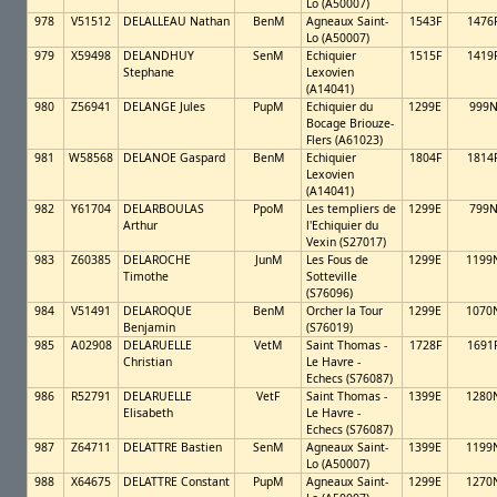
Lo (A50007)
978
V51512
DELALLEAU Nathan
BenM
Agneaux Saint-
1543F
1476
Lo (A50007)
979
X59498
DELANDHUY
SenM
Echiquier
1515F
1419
Stephane
Lexovien
(A14041)
980
Z56941
DELANGE Jules
PupM
Echiquier du
1299E
999
Bocage Briouze-
Flers (A61023)
981
W58568
DELANOE Gaspard
BenM
Echiquier
1804F
1814
Lexovien
(A14041)
982
Y61704
DELARBOULAS
PpoM
Les templiers de
1299E
799
Arthur
l'Echiquier du
Vexin (S27017)
983
Z60385
DELAROCHE
JunM
Les Fous de
1299E
1199
Timothe
Sotteville
(S76096)
984
V51491
DELAROQUE
BenM
Orcher la Tour
1299E
1070
Benjamin
(S76019)
985
A02908
DELARUELLE
VetM
Saint Thomas -
1728F
1691
Christian
Le Havre -
Echecs (S76087)
986
R52791
DELARUELLE
VetF
Saint Thomas -
1399E
1280
Elisabeth
Le Havre -
Echecs (S76087)
987
Z64711
DELATTRE Bastien
SenM
Agneaux Saint-
1399E
1199
Lo (A50007)
988
X64675
DELATTRE Constant
PupM
Agneaux Saint-
1299E
1270