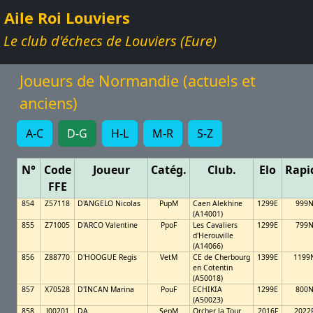
Aile Roi Louviers
Le club d'échecs de Louviers (Eure)
Joueurs de Normandie (actuels et
anciens)
A-C
D-G
H-L
M-R
S-Z
N°
Code
Joueur
Catég.
Club.
Elo
Rapi
FFE
854
Z57118
D'ANGELO Nicolas
PupM
Caen Alekhine
1299E
999
(A14001)
855
Z71005
D'ARCO Valentine
PpoF
Les Cavaliers
1299E
799
d'Herouville
(A14066)
856
Z88770
D'HOOGUE Regis
VetM
CE de Cherbourg
1399E
1199
en Cotentin
(A50018)
857
X70528
D'INCAN Marina
PouF
ECHIKIA
1299E
800
(A50023)
858
J00201
DA
SepM
Orcher la Tour
2016F
2022