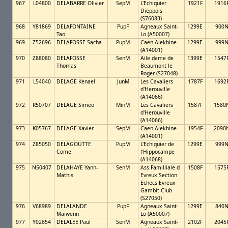
967
L04800
DELABARRE Olivier
SepM
L'Echiquier
1921F
1916
Dieppois
(S76083)
968
Y81869
DELAFONTAINE
PupF
Agneaux Saint-
1299E
900
Tao
Lo (A50007)
969
Z52696
DELAFOSSE Sacha
PupM
Caen Alekhine
1299E
999
(A14001)
970
Z88080
DELAFOSSE
SenM
Aile dame de
1399E
1547
Thomas
Beaumont le
Roger (S27048)
971
L54040
DELAGE Kenael
JunM
Les Cavaliers
1787F
1692
d'Herouville
(A14066)
972
R50707
DELAGE Simeo
MinM
Les Cavaliers
1587F
1580
d'Herouville
(A14066)
973
K05767
DELAGE Xavier
SepM
Caen Alekhine
1954F
2090
(A14001)
974
Z85050
DELAGOUTTE
PupM
L'Echiquier de
1299E
999
Come
l'Hippocampe
(A14068)
975
N50407
DELAHAYE Yann-
SenM
Ass Familliale d
1508F
1575
Mathis
Evreux Section
Echecs Evreux
Gambit Club
(S27050)
976
V68989
DELALANDE
PupF
Agneaux Saint-
1299E
840
Maiwenn
Lo (A50007)
977
Y02654
DELALEE Paul
SenM
Agneaux Saint-
2102F
2045