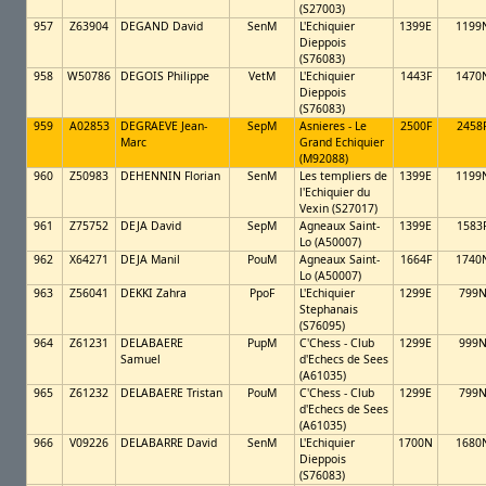
(S27003)
957
Z63904
DEGAND David
SenM
L'Echiquier
1399E
1199
Dieppois
(S76083)
958
W50786
DEGOIS Philippe
VetM
L'Echiquier
1443F
1470
Dieppois
(S76083)
959
A02853
DEGRAEVE Jean-
SepM
Asnieres - Le
2500F
2458
Marc
Grand Echiquier
(M92088)
960
Z50983
DEHENNIN Florian
SenM
Les templiers de
1399E
1199
l'Echiquier du
Vexin (S27017)
961
Z75752
DEJA David
SepM
Agneaux Saint-
1399E
1583
Lo (A50007)
962
X64271
DEJA Manil
PouM
Agneaux Saint-
1664F
1740
Lo (A50007)
963
Z56041
DEKKI Zahra
PpoF
L'Echiquier
1299E
799
Stephanais
(S76095)
964
Z61231
DELABAERE
PupM
C'Chess - Club
1299E
999
Samuel
d'Echecs de Sees
(A61035)
965
Z61232
DELABAERE Tristan
PouM
C'Chess - Club
1299E
799
d'Echecs de Sees
(A61035)
966
V09226
DELABARRE David
SenM
L'Echiquier
1700N
1680
Dieppois
(S76083)