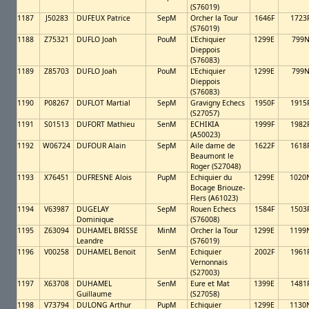
(S76019)
1187
J50283
DUFEUX Patrice
SepM
Orcher la Tour
1646F
1723
(S76019)
1188
Z75321
DUFLO Joah
PouM
L'Echiquier
1299E
799
Dieppois
(S76083)
1189
Z85703
DUFLO Joah
PouM
L'Echiquier
1299E
799
Dieppois
(S76083)
1190
P08267
DUFLOT Martial
SepM
Gravigny Echecs
1950F
1915
(S27057)
1191
S01513
DUFORT Mathieu
SenM
ECHIKIA
1999F
1982
(A50023)
1192
W06724
DUFOUR Alain
SepM
Aile dame de
1622F
1618
Beaumont le
Roger (S27048)
1193
X76451
DUFRESNE Alois
PupM
Echiquier du
1299E
1020
Bocage Briouze-
Flers (A61023)
1194
V63987
DUGELAY
SepM
Rouen Echecs
1584F
1503
Dominique
(S76008)
1195
Z63094
DUHAMEL BRISSE
MinM
Orcher la Tour
1299E
1199
Leandre
(S76019)
1196
V00258
DUHAMEL Benoit
SenM
Echiquier
2002F
1961
Vernonnais
(S27003)
1197
X63708
DUHAMEL
SenM
Eure et Mat
1399E
1481
Guillaume
(S27058)
1198
V73794
DULONG Arthur
PupM
Echiquier
1299E
1130