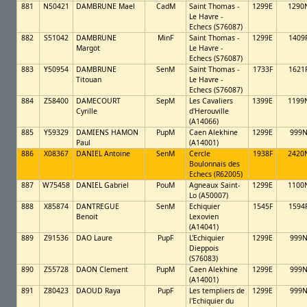
881
N50421
DAMBRUNE Mael
CadM
Saint Thomas -
1299E
1290
Le Havre -
Echecs (S76087)
882
S51042
DAMBRUNE
MinF
Saint Thomas -
1299E
1409
Margot
Le Havre -
Echecs (S76087)
883
Y50954
DAMBRUNE
SenM
Saint Thomas -
1733F
1621
Titouan
Le Havre -
Echecs (S76087)
884
Z58400
DAMECOURT
SepM
Les Cavaliers
1399E
1199
Cyrille
d'Herouville
(A14066)
885
Y59329
DAMIENS HAMON
PupM
Caen Alekhine
1299E
999
Paul
(A14001)
886
X08367
DANIEL Antoine
SenM
Cercle
1938F
2420
Boulonnais des
Echecs (R62005)
887
W75458
DANIEL Gabriel
PouM
Agneaux Saint-
1299E
1100
Lo (A50007)
888
X85874
DANTREGUE
SenM
Echiquier
1545F
1594
Benoit
Lexovien
(A14041)
889
Z91536
DAO Laure
PupF
L'Echiquier
1299E
999
Dieppois
(S76083)
890
Z55728
DAON Clement
PupM
Caen Alekhine
1299E
999
(A14001)
891
Z80423
DAOUD Raya
PupF
Les templiers de
1299E
999
l'Echiquier du