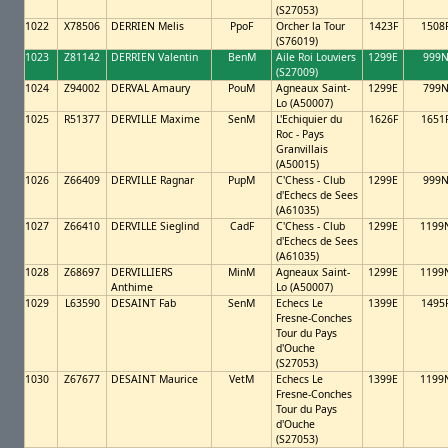
(S27053)
1022
X78506
DERRIEN Melis
PpoF
Orcher la Tour
1423F
1508
(S76019)
1023
Z81142
DERRIEN Valentin
BenM
Aile Roi Louviers
1299E
999
(S27009)
1024
Z94002
DERVAL Amaury
PouM
Agneaux Saint-
1299E
799
Lo (A50007)
1025
R51377
DERVILLE Maxime
SenM
L'Echiquier du
1626F
1651
Roc - Pays
Granvillais
(A50015)
1026
Z66409
DERVILLE Ragnar
PupM
C'Chess - Club
1299E
999
d'Echecs de Sees
(A61035)
1027
Z66410
DERVILLE Sieglind
CadF
C'Chess - Club
1299E
1199
d'Echecs de Sees
(A61035)
1028
Z68697
DERVILLIERS
MinM
Agneaux Saint-
1299E
1199
Anthime
Lo (A50007)
1029
L63590
DESAINT Fab
SenM
Echecs Le
1399E
1495
Fresne-Conches
Tour du Pays
d'Ouche
(S27053)
1030
Z67677
DESAINT Maurice
VetM
Echecs Le
1399E
1199
Fresne-Conches
Tour du Pays
d'Ouche
(S27053)