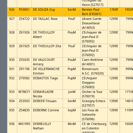
l'Echiquier du
Vexin (S27017)
926
P53051
DE SOUZA Guy
SenM
Rennes Paul
1769F
1950
Bert (F35001)
927
Z54722
DE TAILLAC Rose
PouF
L'Avant Garde
1299E
799
Deauvillaise
(A14053)
928
Z61926
DE THIEULLOY
PouM
L'Echiquier de
1299E
799
Albert
Jean-Paul II
(S76092)
929
Z61925
DE THIEULLOY Zita
PouF
L'Echiquier de
1299E
799
Jean-Paul II
(S76092)
930
Z55035
DE VALICOURT
PouM
Caen Alekhine
1299E
799
Aimery
(A14001)
931
Z91196
DE VILLEFRANCHE
PupM
Bonsecours
1299E
999
Emilien
A.S.C. (S76020)
932
Z70582
DEBASTOS Tiago
PupM
L'Echiquier
1299E
999
Dieppois
(S76083)
933
W78671
DEBAVELAERE
JunM
Orcher la Tour
1299E
1710
Nicola
(S76019)
934
Z53503
DEBEER Titouan
SenM
Gravigny Echecs
1399E
1461
(S27057)
935
Z54835
DEBERNE Corinne
SepM
Les Fous de
1399E
1199
Sotteville
(S76096)
936
W61995
DEBREUILLY
MinM
CE de Cherbourg
1299E
1600
Nathan
en Cotentin
(A50018)