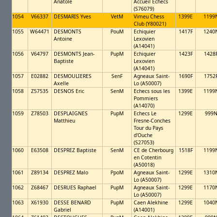
Anatole
Accueil Echecs
(S76079)
1054
V66337
DESMARIS Yves
VetM
Vimeu Chess
1399E
1199
Club (Y80021)
1055
W64471
DESMONTS
PouM
Echiquier
1417F
1240
Antoine
Lexovien
(A14041)
1056
V64797
DESMONTS Jean-
PupM
Echiquier
1423F
1428
Baptiste
Lexovien
(A14041)
1057
E02882
DESMOULIERES
SenF
Agneaux Saint-
1690F
1752
Axelle
Lo (A50007)
1058
Z57535
DESNOS Eric
SenM
Echecs sous les
1399E
1199
Pommiers
(A14070)
1059
Z78503
DESPLAIGNES
PupM
Echecs Le
1299E
999
Matthieu
Fresne-Conches
Tour du Pays
d'Ouche
(S27053)
1060
E63508
DESPREZ Baptiste
SenM
CE de Cherbourg
1518F
1199
en Cotentin
(A50018)
1061
Z89134
DESPREZ Malo
PpoM
Agneaux Saint-
1299E
1310
Lo (A50007)
1062
Z68467
DESRUES Raphael
PupM
Agneaux Saint-
1299E
1170
Lo (A50007)
1063
X61930
DESSE BENARD
PupM
Caen Alekhine
1299E
1040
Gabriel
(A14001)