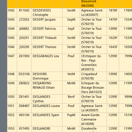
Beaumont
(R62008)
1042
R11042
DESDEVISES
SenM
Agneaux Saint-
1878F
1780
Christophe
Lo (A50007)
1043
J72503
DESERT Jacques
SepM
Orcher la Tour
1470F
1554
(S76019)
1044
J68882
DESERT Patricia
SepF
Orcher la Tour
1399E
1199
(S76019)
1045
J50291
DESERT Thibault
SenM
Orcher la Tour
1629F
1533
(S76019)
1046
J50290
DESERT Thomas
SenM
Orcher la Tour
1643F
1650
(S76019)
1047
Z61900
DESGRANGES Lea
PouF
L'Echiquier du
1299E
799
Roc - Pays
Granvillais
(A50015)
1048
D53106
DESHORS
VetM
Criquebeuf
1399E
1405
Dominique
(S76078)
1049
Z80822
DESJARDINS-
MinM
Echiquier du
1299E
1199
RENAUD Ethan
Bocage Briouze-
Flers (A61023)
1050
Z81401
DESLANDES
BenF
Orcher la Tour
1299E
999
Cynthia
(S76019)
1051
Z68487
DESLANDES Louna
PouF
Agneaux Saint-
1299E
799
Lo (A50007)
1052
V65106
DESLANDES Syam
PupM
Avant-Garde-
1299E
1519
Caennaise
(A14048)
1053
V57495
DESLANDRE
MinM
Doudeville
1299E
1199