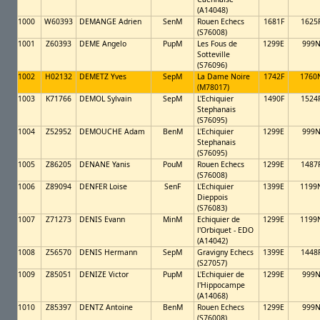
(A14048)
1000
W60393
DEMANGE Adrien
SenM
Rouen Echecs
1681F
1625
(S76008)
1001
Z60393
DEME Angelo
PupM
Les Fous de
1299E
999
Sotteville
(S76096)
1002
H02132
DEMETZ Yves
SepM
La Dame Noire
1742F
1760
(M78017)
1003
K71766
DEMOL Sylvain
SepM
L'Echiquier
1490F
1524
Stephanais
(S76095)
1004
Z52952
DEMOUCHE Adam
BenM
L'Echiquier
1299E
999
Stephanais
(S76095)
1005
Z86205
DENANE Yanis
PouM
Rouen Echecs
1299E
1487
(S76008)
1006
Z89094
DENFER Loise
SenF
L'Echiquier
1399E
1199
Dieppois
(S76083)
1007
Z71273
DENIS Evann
MinM
Echiquier de
1299E
1199
l'Orbiquet - EDO
(A14042)
1008
Z56570
DENIS Hermann
SepM
Gravigny Echecs
1399E
1448
(S27057)
1009
Z85051
DENIZE Victor
PupM
L'Echiquier de
1299E
999
l'Hippocampe
(A14068)
1010
Z85397
DENTZ Antoine
BenM
Rouen Echecs
1299E
999
(S76008)