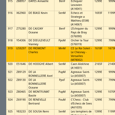
915
Z88957
DAYES Annaelle
BenF
Echiquier
1299E
999
Lexovien
(A14041)
916
X62960
DE BIASI Kevin
SenM
Echecs et
1693F
1199
Strategie a
Mathieu (ESM)
(A14067)
917
Z75280
DE CAIGNY
BenF
L'Echiquier du
1299E
999
Oceane
Pays de Bray
(S76090)
918
Y54306
DE DIEULEVEULT
PpoM
Orcher la Tour
1299E
799
Vianney
(S76019)
919
U59297
DE FROMONT
MinM
CE Le Roi Soleil -
1618F
1673
Charles
Le Chesnay -
Versailles
(M78002)
920
E51646
DE HOOGHE Albert
SenM
Caen Alekhine
2165F
2140
(A14001)
921
Z89129
DE LA
PupM
Agneaux Saint-
1299E
999
BONNELLIERE Axel
Lo (A50007)
922
Z89130
DE LA
PpoF
Agneaux Saint-
1299E
799
BONNELLIERE
Lo (A50007)
Oceane
923
Z80465
DE MONTFUMAT
PupM
Agneaux Saint-
1299E
1070
Basile
Lo (A50007)
924
Z69190
DE RENEVILLE
PouM
C'Chess - Club
1299E
799
Bertrand
d'Echecs de Sees
(A61035)
925
Y83233
DE SOUSA Remi
SenM
Les templiers de
1399E
1199