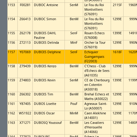
Lo (A50007)
1153
F00281
DUBOC Antoine
SenM
Le Fou du Roi
2115F
1960
Montivilliers
(S76091)
1154
Z66413
DUBOC Simon
BenM
Le Fou du Roi
1299E
999
Montivilliers
(S76091)
1155
Z62178
DUBOIS DAHL
SenF
Rouen Echecs
1399E
1491
Pauline
(S76008)
1156
Z72113
DUBOIS Delinda
MinF
Orcher la Tour
1299E
990
(S76019)
1157
Y07069
DUBOIS Delphine
SenF
Echiquier
1618F
1620
Guingampais
(F22003)
1158
Z79439
DUBOIS Kenzo
BenM
C'Chess - Club
1299E
999
d'Echecs de Sees
(A61035)
1159
Z74803
DUBOIS Kevin
SenM
CE de Cherbourg
1399E
1199
en Cotentin
(A50018)
1160
Z66302
DUBOIS Tim
BenM
Brehal Echecs et
1299E
999
Maths (A50022)
1161
Y87405
DUBOS Lisette
PouF
Agneaux Saint-
1299E
910
Lo (A50007)
1162
W51922
DUBOS Oscar
MinM
Caen Alekhine
1299E
1170
(A14001)
1163
X71271
DUBOSQ Youssouf
BenM
Les Cavaliers
1299E
1480
d'Herouville
(A14066)
1164
Z77873
DUBOURG
PouM
Echecs Le
1299E
799