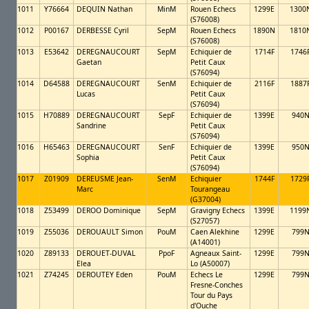
1011
Y76664
DEQUIN Nathan
MinM
Rouen Echecs
1299E
1300
(S76008)
1012
P00167
DERBESSE Cyril
SepM
Rouen Echecs
1890N
1810
(S76008)
1013
E53642
DEREGNAUCOURT
SepM
Echiquier de
1714F
1746
Gaetan
Petit Caux
(S76094)
1014
D64588
DEREGNAUCOURT
SenM
Echiquier de
2116F
1887
Lucas
Petit Caux
(S76094)
1015
H70889
DEREGNAUCOURT
SepF
Echiquier de
1399E
940
Sandrine
Petit Caux
(S76094)
1016
H65463
DEREGNAUCOURT
SenF
Echiquier de
1399E
950
Sophia
Petit Caux
(S76094)
1017
Z01909
DEREUSME Jean-
SenM
Echiquier
1744F
1729
Marc
Tourangeau
(G37004)
1018
Z53499
DEROO Dominique
SepM
Gravigny Echecs
1399E
1199
(S27057)
1019
Z55036
DEROUAULT Simon
PouM
Caen Alekhine
1299E
799
(A14001)
1020
Z89133
DEROUET-DUVAL
PpoF
Agneaux Saint-
1299E
799
Elea
Lo (A50007)
1021
Z74245
DEROUTEY Eden
PouM
Echecs Le
1299E
799
Fresne-Conches
Tour du Pays
d'Ouche