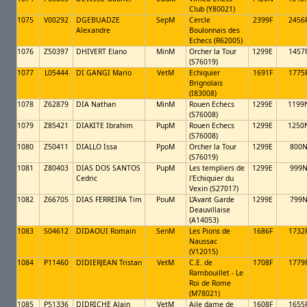
Club (Y80021)
1075
V00292
DGEBUADZE
SepM
Cercle
2399F
2456
Alexandre
Boulonnais des
Echecs (R62005)
1076
Z50397
DHIVERT Elano
MinM
Orcher la Tour
1299E
1457
(S76019)
1077
L05444
DI GANGI Mario
VetM
Echiquier
1691F
1775
Brignolais
(I83008)
1078
Z62879
DIA Nathan
MinM
Rouen Echecs
1299E
1199
(S76008)
1079
Z85421
DIAKITE Ibrahim
PupM
Rouen Echecs
1299E
1250
(S76008)
1080
Z50411
DIALLO Issa
PpoM
Orcher la Tour
1299E
800
(S76019)
1081
Z80403
DIAS DOS SANTOS
PupM
Les templiers de
1299E
999
Cedric
l'Echiquier du
Vexin (S27017)
1082
Z66705
DIAS FERREIRA Tim
PouM
L'Avant Garde
1299E
799
Deauvillaise
(A14053)
1083
S04612
DIDAOUI Romain
SenM
Les Pions de
1686F
1732
Naussac
(V12015)
1084
P11460
DIDIERJEAN Tristan
VetM
C.E. de
1708F
1779
Rambouillet - Le
Roi de Rome
(M78021)
1085
P51336
DIDRICHE Alain
VetM
Aile dame de
1608F
1655