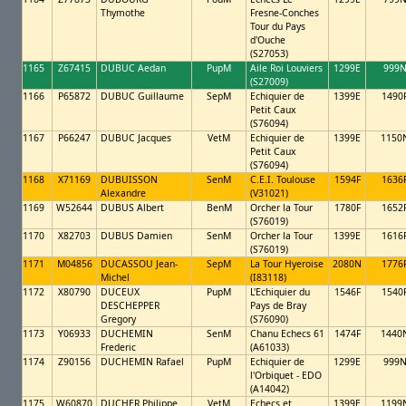
Thymothe
Fresne-Conches
Tour du Pays
d'Ouche
(S27053)
1165
Z67415
DUBUC Aedan
PupM
Aile Roi Louviers
1299E
999
(S27009)
1166
P65872
DUBUC Guillaume
SepM
Echiquier de
1399E
1490
Petit Caux
(S76094)
1167
P66247
DUBUC Jacques
VetM
Echiquier de
1399E
1150
Petit Caux
(S76094)
1168
X71169
DUBUISSON
SenM
C.E.I. Toulouse
1594F
1636
Alexandre
(V31021)
1169
W52644
DUBUS Albert
BenM
Orcher la Tour
1780F
1652
(S76019)
1170
X82703
DUBUS Damien
SenM
Orcher la Tour
1399E
1616
(S76019)
1171
M04856
DUCASSOU Jean-
SepM
La Tour Hyeroise
2080N
1776
Michel
(I83118)
1172
X80790
DUCEUX
PupM
L'Echiquier du
1546F
1540
DESCHEPPER
Pays de Bray
Gregory
(S76090)
1173
Y06933
DUCHEMIN
SenM
Chanu Echecs 61
1474F
1440
Frederic
(A61033)
1174
Z90156
DUCHEMIN Rafael
PupM
Echiquier de
1299E
999
l'Orbiquet - EDO
(A14042)
1175
W60870
DUCHER Philippe
VetM
Echecs et
1399E
1199