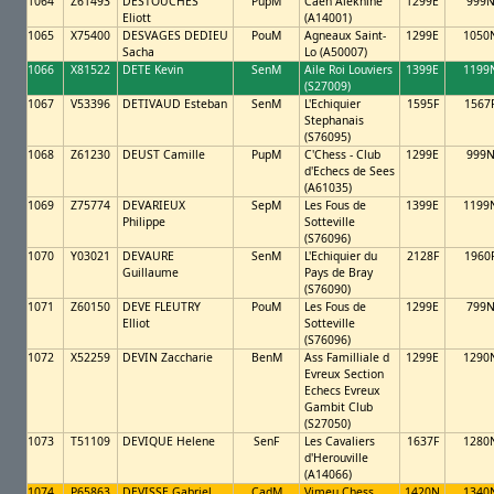
1064
Z61493
DESTOUCHES
PupM
Caen Alekhine
1299E
999
Eliott
(A14001)
1065
X75400
DESVAGES DEDIEU
PouM
Agneaux Saint-
1299E
1050
Sacha
Lo (A50007)
1066
X81522
DETE Kevin
SenM
Aile Roi Louviers
1399E
1199
(S27009)
1067
V53396
DETIVAUD Esteban
SenM
L'Echiquier
1595F
1567
Stephanais
(S76095)
1068
Z61230
DEUST Camille
PupM
C'Chess - Club
1299E
999
d'Echecs de Sees
(A61035)
1069
Z75774
DEVARIEUX
SepM
Les Fous de
1399E
1199
Philippe
Sotteville
(S76096)
1070
Y03021
DEVAURE
SenM
L'Echiquier du
2128F
1960
Guillaume
Pays de Bray
(S76090)
1071
Z60150
DEVE FLEUTRY
PouM
Les Fous de
1299E
799
Elliot
Sotteville
(S76096)
1072
X52259
DEVIN Zaccharie
BenM
Ass Familliale d
1299E
1290
Evreux Section
Echecs Evreux
Gambit Club
(S27050)
1073
T51109
DEVIQUE Helene
SenF
Les Cavaliers
1637F
1280
d'Herouville
(A14066)
1074
P65863
DEVISSE Gabriel
CadM
Vimeu Chess
1420N
1340