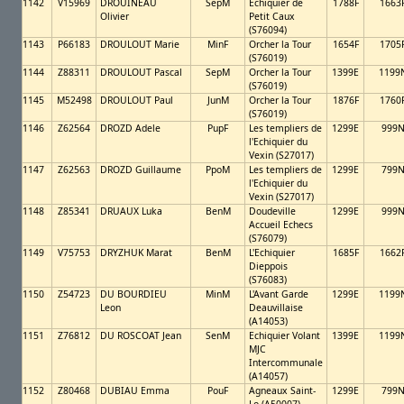
1142
V15969
DROUINEAU
SepM
Echiquier de
1788F
1663
Olivier
Petit Caux
(S76094)
1143
P66183
DROULOUT Marie
MinF
Orcher la Tour
1654F
1705
(S76019)
1144
Z88311
DROULOUT Pascal
SepM
Orcher la Tour
1399E
1199
(S76019)
1145
M52498
DROULOUT Paul
JunM
Orcher la Tour
1876F
1760
(S76019)
1146
Z62564
DROZD Adele
PupF
Les templiers de
1299E
999
l'Echiquier du
Vexin (S27017)
1147
Z62563
DROZD Guillaume
PpoM
Les templiers de
1299E
799
l'Echiquier du
Vexin (S27017)
1148
Z85341
DRUAUX Luka
BenM
Doudeville
1299E
999
Accueil Echecs
(S76079)
1149
V75753
DRYZHUK Marat
BenM
L'Echiquier
1685F
1662
Dieppois
(S76083)
1150
Z54723
DU BOURDIEU
MinM
L'Avant Garde
1299E
1199
Leon
Deauvillaise
(A14053)
1151
Z76812
DU ROSCOAT Jean
SenM
Echiquier Volant
1399E
1199
MJC
Intercommunale
(A14057)
1152
Z80468
DUBIAU Emma
PouF
Agneaux Saint-
1299E
799