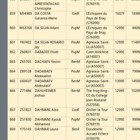
APRESENTACAO
(S76019)
Christophe
859
M54989
DA COSTA
CadF
L'Echiquier du
1607F
1698
Garance-Marie
Pays de Bray
(S76090)
860
W63768
DA SILVA Adam
PupM
L'Echiquier du
1299E
840
Pays de Bray
(S76090)
861
Y87402
DA SILVA ROSARIO
PouM
Agneaux Saint-
1299E
1140
Jay
Lo (A50007)
862
Z60831
DABADIE Eliott
PupM
Caen Alekhine
1299E
999
(A14001)
863
Z65765
DACHAEV Yassin
BenM
Agneaux Saint-
1299E
999
Lo (A50007)
864
Z89128
DADABAEV
PouM
Agneaux Saint-
1299E
799
Abdoualim
Lo (A50007)
865
U60637
DADABAEV
BenM
Agneaux Saint-
1399E
1450
Abdoulatif
Lo (A50007)
866
Z71486
DAHLHEIMER
BenM
The Frog King -
1299E
1020
Joshua
CE du College
Jean Rostand
(S27056)
867
Z51827
DAHMANI Alaa
CadF
Orcher la Tour
1299E
1199
(S76019)
868
Z51830
DAHMANI Ayoub
PupM
Orcher la Tour
1299E
999
Mohamed
(S76019)
869
Y75143
DAHMAR Laura
BenF
Doudeville
1299E
999
Accueil Echecs
(S76079)