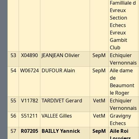
Familliale d
Evreux
Section
Echecs
Evreux
Gambit
Club
53
X04890
JEANJEAN Olivier
SepM
Echiquier
Vernonnais
54
W06724
DUFOUR Alain
SepM
Aile dame
de
Beaumont
le Roger
55
V11782
TARDIVET Gerard
VetM
Echiquier
Vernonnais
56
S51211
VALLEE Gilles
VetM
Gravigny
Echecs
57
R07205
BAILLY Yannick
SepM
Aile Roi
Louviers