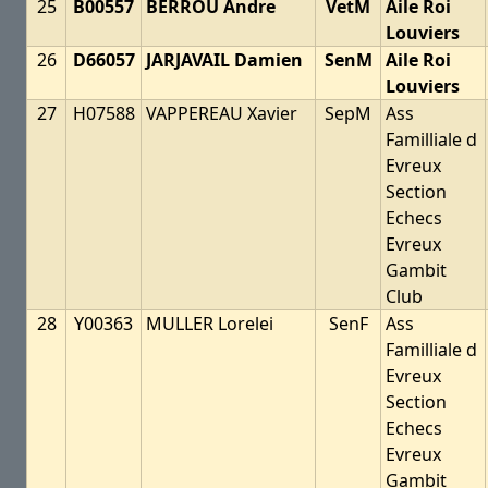
25
B00557
BERROU Andre
VetM
Aile Roi
Louviers
26
D66057
JARJAVAIL Damien
SenM
Aile Roi
Louviers
27
H07588
VAPPEREAU Xavier
SepM
Ass
Familliale d
Evreux
Section
Echecs
Evreux
Gambit
Club
28
Y00363
MULLER Lorelei
SenF
Ass
Familliale d
Evreux
Section
Echecs
Evreux
Gambit