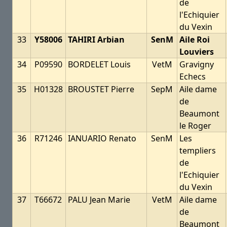
de
l'Echiquier
du Vexin
33
Y58006
TAHIRI Arbian
SenM
Aile Roi
Louviers
34
P09590
BORDELET Louis
VetM
Gravigny
Echecs
35
H01328
BROUSTET Pierre
SepM
Aile dame
de
Beaumont
le Roger
36
R71246
IANUARIO Renato
SenM
Les
templiers
de
l'Echiquier
du Vexin
37
T66672
PALU Jean Marie
VetM
Aile dame
de
Beaumont