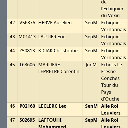
de
l'Echiquier
du Vexin
42
V56876
HERVE Aurelien
SenM
Echiquier
Vernonnais
43
M01413
LAUTIER Eric
SepM
Echiquier
Vernonnais
44
Z50813
KICIAK Christophe
SenM
Echiquier
Vernonnais
45
L63606
MARLIERE-
JunM
Echecs Le
LEPRETRE Corentin
Fresne-
Conches
Tour du
Pays
d'Ouche
46
P02160
LECLERC Leo
SenM
Aile Roi
Louviers
47
S02695
LAFTOUHI
SepM
Aile Roi
Mohammed
Louviers