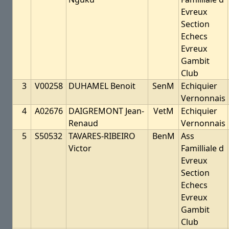
Evreux
Section
Echecs
Evreux
Gambit
Club
3
V00258
DUHAMEL Benoit
SenM
Echiquier
Vernonnais
4
A02676
DAIGREMONT Jean-
VetM
Echiquier
Renaud
Vernonnais
5
S50532
TAVARES-RIBEIRO
BenM
Ass
Victor
Familliale d
Evreux
Section
Echecs
Evreux
Gambit
Club