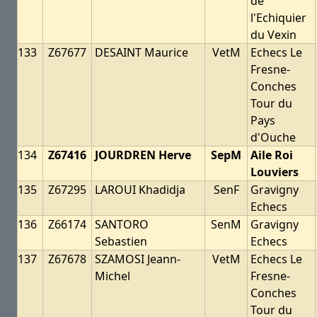
de
l'Echiquier
du Vexin
133
Z67677
DESAINT Maurice
VetM
Echecs Le
Fresne-
Conches
Tour du
Pays
d'Ouche
134
Z67416
JOURDREN Herve
SepM
Aile Roi
Louviers
135
Z67295
LAROUI Khadidja
SenF
Gravigny
Echecs
136
Z66174
SANTORO
SenM
Gravigny
Sebastien
Echecs
137
Z67678
SZAMOSI Jeann-
VetM
Echecs Le
Michel
Fresne-
Conches
Tour du