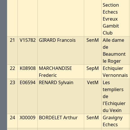
Section
Echecs
Evreux
Gambit
Club
21
V15782
GIRARD Francois
SenM
Aile dame
de
Beaumont
le Roger
22
K08908
MARCHANDISE
SepM
Echiquier
Frederic
Vernonnais
23
E06594
RENARD Sylvain
VetM
Les
templiers
de
l'Echiquier
du Vexin
24
X00009
BORDELET Arthur
SenM
Gravigny
Echecs