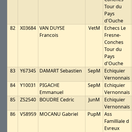
Tour du
Pays
d'Ouche
82
X03684
VAN DUYSE
VetM
Echecs Le
Francois
Fresne-
Conches
Tour du
Pays
d'Ouche
83
Y67345
DAMART Sebastien
SepM
Echiquier
Vernonnais
84
Y10031
PIGACHE
SepM
Echiquier
Emmanuel
Vernonnais
85
Z52540
BOUDRE Cedric
JunM
Echiquier
Vernonnais
86
V58959
MOCANU Gabriel
PupM
Ass
Familliale d
Evreux