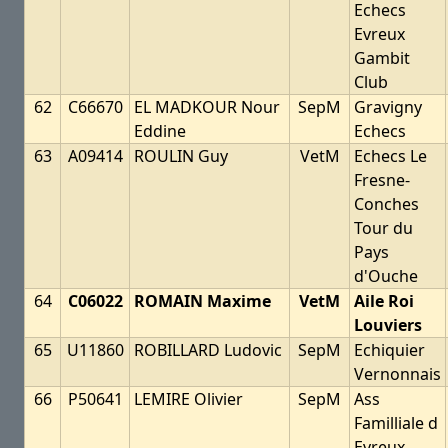
Echecs
Evreux
Gambit
Club
62
C66670
EL MADKOUR Nour
SepM
Gravigny
Eddine
Echecs
63
A09414
ROULIN Guy
VetM
Echecs Le
Fresne-
Conches
Tour du
Pays
d'Ouche
64
C06022
ROMAIN Maxime
VetM
Aile Roi
Louviers
65
U11860
ROBILLARD Ludovic
SepM
Echiquier
Vernonnais
66
P50641
LEMIRE Olivier
SepM
Ass
Familliale d
Evreux