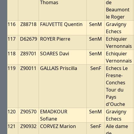
Thomas
de
Beaumont
le Roger
116
Z88718
FAUVETTE Quentin
SenM
Gravigny
Echecs
117
D62679
ROYER Pierre
SenM
Echiquier
Vernonnais
118
Z89701
SOARES Davi
SenM
Echiquier
Vernonnais
119
Z90011
GALLAIS Priscilla
SenF
Echecs Le
Fresne-
Conches
Tour du
Pays
d'Ouche
120
Z90570
EMADKOUR
SenM
Gravigny
Sofiane
Echecs
121
Z90932
CORVEZ Marion
SenF
Aile dame
de