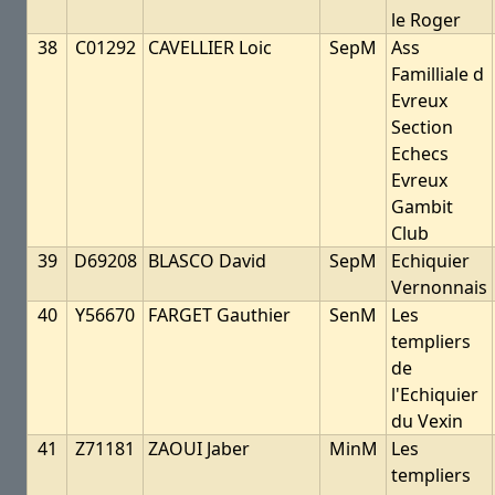
le Roger
38
C01292
CAVELLIER Loic
SepM
Ass
Familliale d
Evreux
Section
Echecs
Evreux
Gambit
Club
39
D69208
BLASCO David
SepM
Echiquier
Vernonnais
40
Y56670
FARGET Gauthier
SenM
Les
templiers
de
l'Echiquier
du Vexin
41
Z71181
ZAOUI Jaber
MinM
Les
templiers