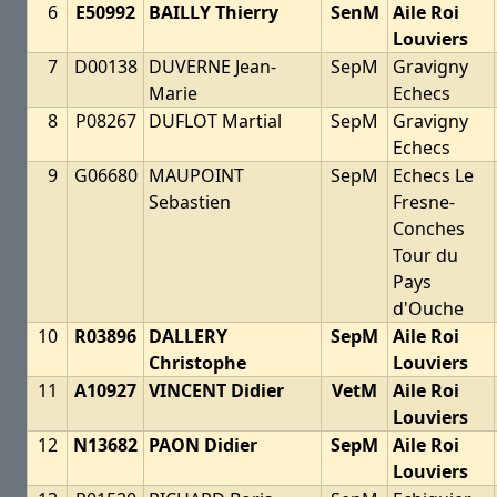
6
E50992
BAILLY Thierry
SenM
Aile Roi
Louviers
7
D00138
DUVERNE Jean-
SepM
Gravigny
Marie
Echecs
8
P08267
DUFLOT Martial
SepM
Gravigny
Echecs
9
G06680
MAUPOINT
SepM
Echecs Le
Sebastien
Fresne-
Conches
Tour du
Pays
d'Ouche
10
R03896
DALLERY
SepM
Aile Roi
Christophe
Louviers
11
A10927
VINCENT Didier
VetM
Aile Roi
Louviers
12
N13682
PAON Didier
SepM
Aile Roi
Louviers