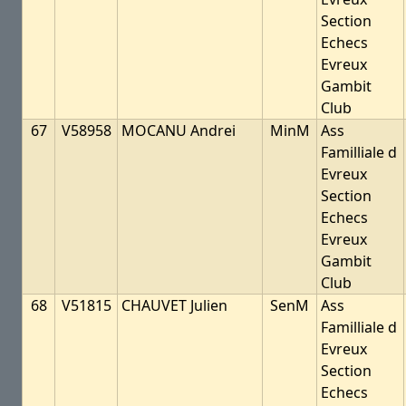
Section
Echecs
Evreux
Gambit
Club
67
V58958
MOCANU Andrei
MinM
Ass
Familliale d
Evreux
Section
Echecs
Evreux
Gambit
Club
68
V51815
CHAUVET Julien
SenM
Ass
Familliale d
Evreux
Section
Echecs