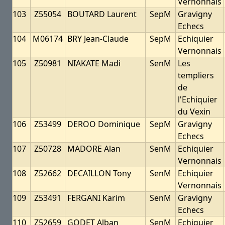
Vernonnais
103
Z55054
BOUTARD Laurent
SepM
Gravigny
Echecs
104
M06174
BRY Jean-Claude
SepM
Echiquier
Vernonnais
105
Z50981
NIAKATE Madi
SenM
Les
templiers
de
l'Echiquier
du Vexin
106
Z53499
DEROO Dominique
SepM
Gravigny
Echecs
107
Z50728
MADORE Alan
SenM
Echiquier
Vernonnais
108
Z52662
DECAILLON Tony
SenM
Echiquier
Vernonnais
109
Z53491
FERGANI Karim
SenM
Gravigny
Echecs
110
Z52659
GODET Alban
SenM
Echiquier