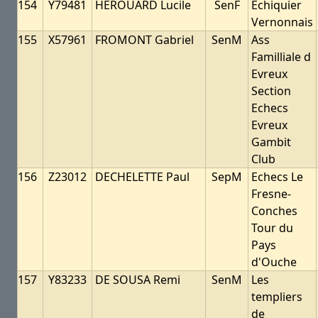
154
Y79481
HEROUARD Lucile
SenF
Echiquier
Vernonnais
155
X57961
FROMONT Gabriel
SenM
Ass
Familliale d
Evreux
Section
Echecs
Evreux
Gambit
Club
156
Z23012
DECHELETTE Paul
SepM
Echecs Le
Fresne-
Conches
Tour du
Pays
d'Ouche
157
Y83233
DE SOUSA Remi
SenM
Les
templiers
de