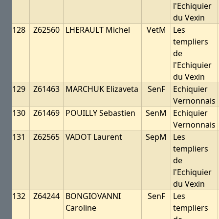
l'Echiquier
du Vexin
128
Z62560
LHERAULT Michel
VetM
Les
templiers
de
l'Echiquier
du Vexin
129
Z61463
MARCHUK Elizaveta
SenF
Echiquier
Vernonnais
130
Z61469
POUILLY Sebastien
SenM
Echiquier
Vernonnais
131
Z62565
VADOT Laurent
SepM
Les
templiers
de
l'Echiquier
du Vexin
132
Z64244
BONGIOVANNI
SenF
Les
Caroline
templiers