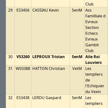
Club
29
E53456
CASSIAU Kevin
SenM
Ass
Familliale d
Evreux
Section
Echecs
Evreux
Gambit
Club
30
V53260
LEPROUX Tristan
SenM
Aile Roi
Louviers
31
W03388
HATTON Christian
VetM
Les
templiers
de
l'Echiquier
du Vexin
32
E53438
LERDU Gaspard
SenM
Les
templiers