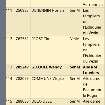
Vernonnais
111
Z50983
DEHENNIN Florian
SenM
Les
templiers
de
l'Echiquier
du Vexin
112
Z62582
FROST Tim
VetM
Les
templiers
de
l'Echiquier
du Vexin
113
Z85249
GICQUEL Wendy
SenM
Aile Roi
Louviers
114
Z88079
COMMUNE Virgile
SenM
Aile dame
de
Beaumont
le Roger
115
Z88080
DELAFOSSE
SenM
Aile dame