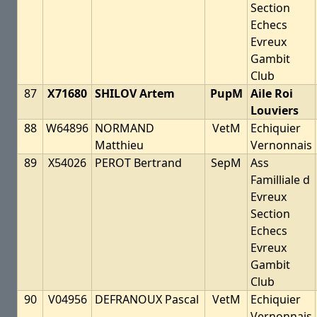
Section
Echecs
Evreux
Gambit
Club
87
X71680
SHILOV Artem
PupM
Aile Roi
Louviers
88
W64896
NORMAND
VetM
Echiquier
Matthieu
Vernonnais
89
X54026
PEROT Bertrand
SepM
Ass
Familliale d
Evreux
Section
Echecs
Evreux
Gambit
Club
90
V04956
DEFRANOUX Pascal
VetM
Echiquier
Vernonnais