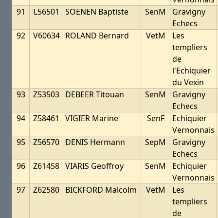
91
L56501
SOENEN Baptiste
SenM
Gravigny
Echecs
92
V60634
ROLAND Bernard
VetM
Les
templiers
de
l'Echiquier
du Vexin
93
Z53503
DEBEER Titouan
SenM
Gravigny
Echecs
94
Z58461
VIGIER Marine
SenF
Echiquier
Vernonnais
95
Z56570
DENIS Hermann
SepM
Gravigny
Echecs
96
Z61458
VIARIS Geoffroy
SenM
Echiquier
Vernonnais
97
Z62580
BICKFORD Malcolm
VetM
Les
templiers
de