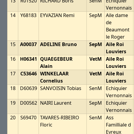
13
R01520
RICHARD Boris
SenM
Echiquier
Vernonnais
14
Y68183
EYVAZIAN Remi
SepM
Aile dame
de
Beaumont
le Roger
15
A00037
ADELINE Bruno
SepM
Aile Roi
Louviers
16
H06341
QUAEGEBEUR
VetM
Aile Roi
Alain
Louviers
17
C53646
WINKELAAR
VetM
Aile Roi
Cornelius
Louviers
18
D60639
SANVOISIN Tobias
SenM
Echiquier
Vernonnais
19
D00562
NAIRI Laurent
SepM
Echiquier
Vernonnais
20
S69470
TAVARES-RIBEIRO
SenM
Ass
Floric
Familliale d
Evreux