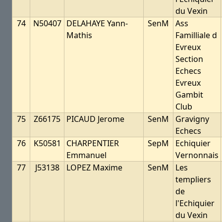
du Vexin
74
N50407
DELAHAYE Yann-
SenM
Ass
Mathis
Familliale d
Evreux
Section
Echecs
Evreux
Gambit
Club
75
Z66175
PICAUD Jerome
SenM
Gravigny
Echecs
76
K50581
CHARPENTIER
SepM
Echiquier
Emmanuel
Vernonnais
77
J53138
LOPEZ Maxime
SenM
Les
templiers
de
l'Echiquier
du Vexin