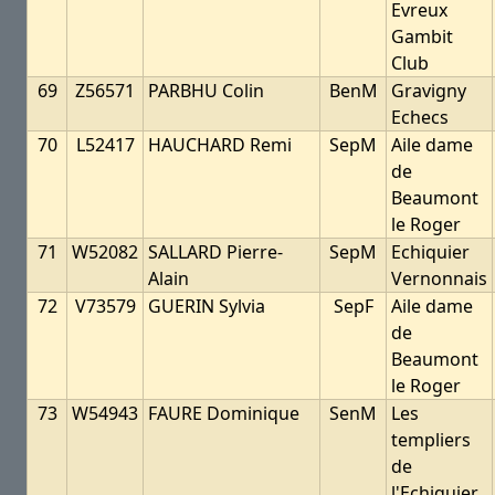
Evreux
Gambit
Club
69
Z56571
PARBHU Colin
BenM
Gravigny
Echecs
70
L52417
HAUCHARD Remi
SepM
Aile dame
de
Beaumont
le Roger
71
W52082
SALLARD Pierre-
SepM
Echiquier
Alain
Vernonnais
72
V73579
GUERIN Sylvia
SepF
Aile dame
de
Beaumont
le Roger
73
W54943
FAURE Dominique
SenM
Les
templiers
de
l'Echiquier