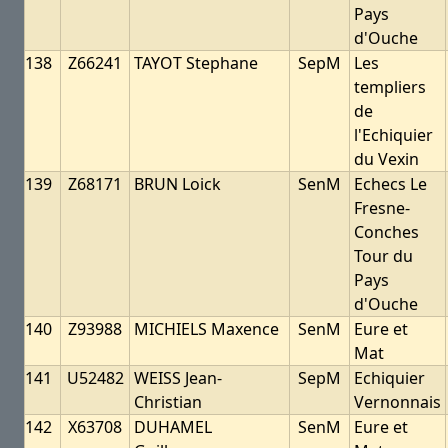
Pays
d'Ouche
138
Z66241
TAYOT Stephane
SepM
Les
templiers
de
l'Echiquier
du Vexin
139
Z68171
BRUN Loick
SenM
Echecs Le
Fresne-
Conches
Tour du
Pays
d'Ouche
140
Z93988
MICHIELS Maxence
SenM
Eure et
Mat
141
U52482
WEISS Jean-
SepM
Echiquier
Christian
Vernonnais
142
X63708
DUHAMEL
SenM
Eure et