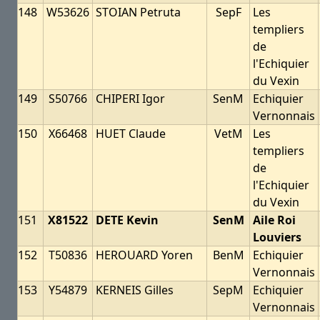
148
W53626
STOIAN Petruta
SepF
Les
templiers
de
l'Echiquier
du Vexin
149
S50766
CHIPERI Igor
SenM
Echiquier
Vernonnais
150
X66468
HUET Claude
VetM
Les
templiers
de
l'Echiquier
du Vexin
151
X81522
DETE Kevin
SenM
Aile Roi
Louviers
152
T50836
HEROUARD Yoren
BenM
Echiquier
Vernonnais
153
Y54879
KERNEIS Gilles
SepM
Echiquier
Vernonnais