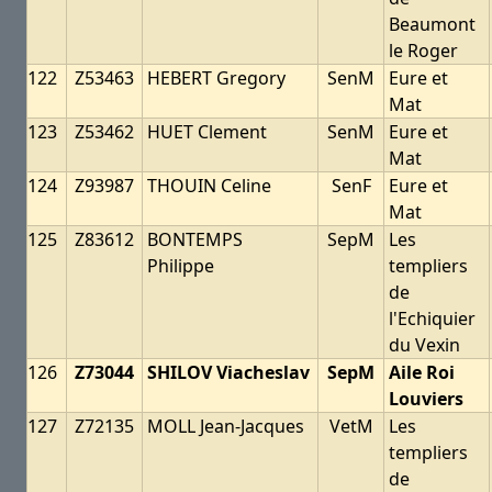
Beaumont
le Roger
122
Z53463
HEBERT Gregory
SenM
Eure et
Mat
123
Z53462
HUET Clement
SenM
Eure et
Mat
124
Z93987
THOUIN Celine
SenF
Eure et
Mat
125
Z83612
BONTEMPS
SepM
Les
Philippe
templiers
de
l'Echiquier
du Vexin
126
Z73044
SHILOV Viacheslav
SepM
Aile Roi
Louviers
127
Z72135
MOLL Jean-Jacques
VetM
Les
templiers
de