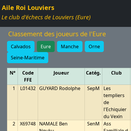
Aile Roi Louviers
Le club d'échecs de Louviers (Eure)
Classement des joueurs de l'Eure
Calvados
Eure
Manche
Orne
Seine-Maritime
N°
Code
Joueur
Catég.
Club
FFE
1
L01432
GUYARD Rodolphe
SepM
Les
templiers
de
l'Echiquier
du Vexin
2
X69748
NAMALE Ben
SenM
Ass
Nguku
Familliale d