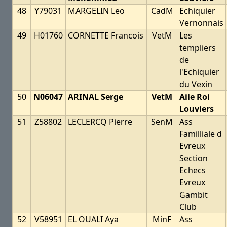
48
Y79031
MARGELIN Leo
CadM
Echiquier
Vernonnais
49
H01760
CORNETTE Francois
VetM
Les
templiers
de
l'Echiquier
du Vexin
50
N06047
ARINAL Serge
VetM
Aile Roi
Louviers
51
Z58802
LECLERCQ Pierre
SenM
Ass
Familliale d
Evreux
Section
Echecs
Evreux
Gambit
Club
52
V58951
EL OUALI Aya
MinF
Ass