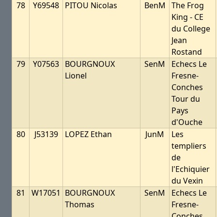
78
Y69548
PITOU Nicolas
BenM
The Frog
King - CE
du College
Jean
Rostand
79
Y07563
BOURGNOUX
SenM
Echecs Le
Lionel
Fresne-
Conches
Tour du
Pays
d'Ouche
80
J53139
LOPEZ Ethan
JunM
Les
templiers
de
l'Echiquier
du Vexin
81
W17051
BOURGNOUX
SenM
Echecs Le
Thomas
Fresne-
Conches