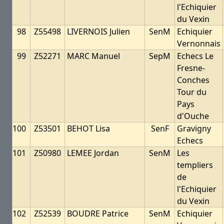
l'Echiquier
du Vexin
98
Z55498
LIVERNOIS Julien
SenM
Echiquier
Vernonnais
99
Z52271
MARC Manuel
SepM
Echecs Le
Fresne-
Conches
Tour du
Pays
d'Ouche
100
Z53501
BEHOT Lisa
SenF
Gravigny
Echecs
101
Z50980
LEMEE Jordan
SenM
Les
templiers
de
l'Echiquier
du Vexin
102
Z52539
BOUDRE Patrice
SenM
Echiquier