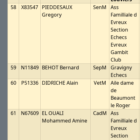
58
X83547
PIEDDESAUX
SenM
Ass
Gregory
Familliale d
Evreux
Section
Echecs
Evreux
Gambit
Club
59
N11849
BEHOT Bernard
SepM
Gravigny
Echecs
60
P51336
DIDRICHE Alain
VetM
Aile dame
de
Beaumont
le Roger
61
N67609
EL OUALI
CadM
Ass
Mohammed Amine
Familliale d
Evreux
Section