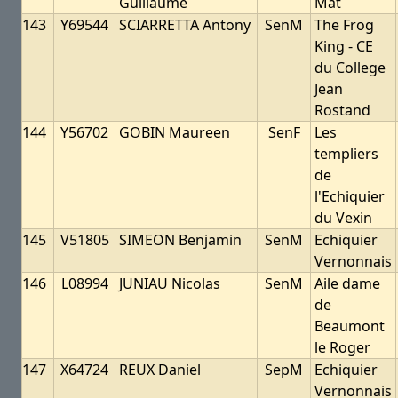
Guillaume
Mat
143
Y69544
SCIARRETTA Antony
SenM
The Frog
King - CE
du College
Jean
Rostand
144
Y56702
GOBIN Maureen
SenF
Les
templiers
de
l'Echiquier
du Vexin
145
V51805
SIMEON Benjamin
SenM
Echiquier
Vernonnais
146
L08994
JUNIAU Nicolas
SenM
Aile dame
de
Beaumont
le Roger
147
X64724
REUX Daniel
SepM
Echiquier
Vernonnais