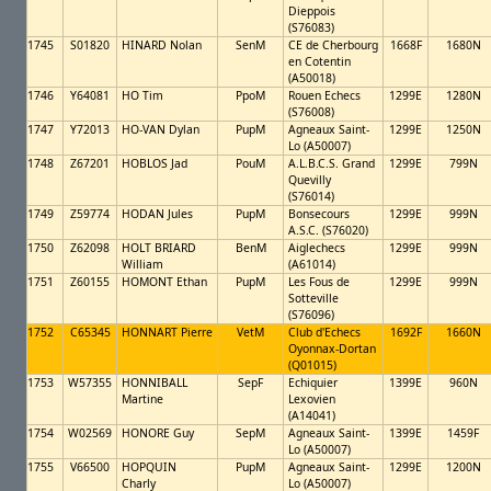
Dieppois
(S76083)
1745
S01820
HINARD Nolan
SenM
CE de Cherbourg
1668F
1680N
en Cotentin
(A50018)
1746
Y64081
HO Tim
PpoM
Rouen Echecs
1299E
1280N
(S76008)
1747
Y72013
HO-VAN Dylan
PupM
Agneaux Saint-
1299E
1250N
Lo (A50007)
1748
Z67201
HOBLOS Jad
PouM
A.L.B.C.S. Grand
1299E
799N
Quevilly
(S76014)
1749
Z59774
HODAN Jules
PupM
Bonsecours
1299E
999N
A.S.C. (S76020)
1750
Z62098
HOLT BRIARD
BenM
Aiglechecs
1299E
999N
William
(A61014)
1751
Z60155
HOMONT Ethan
PupM
Les Fous de
1299E
999N
Sotteville
(S76096)
1752
C65345
HONNART Pierre
VetM
Club d'Echecs
1692F
1660N
Oyonnax-Dortan
(Q01015)
1753
W57355
HONNIBALL
SepF
Echiquier
1399E
960N
Martine
Lexovien
(A14041)
1754
W02569
HONORE Guy
SepM
Agneaux Saint-
1399E
1459F
Lo (A50007)
1755
V66500
HOPQUIN
PupM
Agneaux Saint-
1299E
1200N
Charly
Lo (A50007)