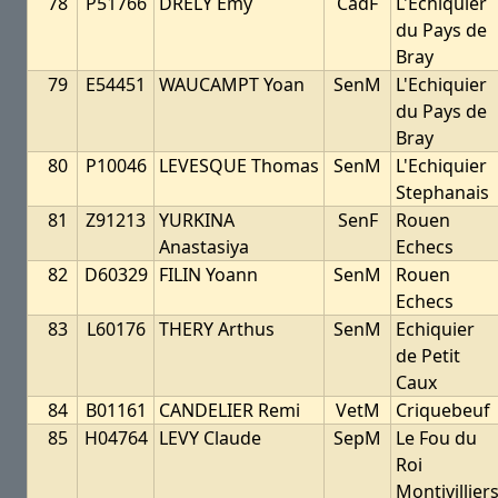
78
P51766
DRELY Emy
CadF
L'Echiquier
du Pays de
Bray
79
E54451
WAUCAMPT Yoan
SenM
L'Echiquier
du Pays de
Bray
80
P10046
LEVESQUE Thomas
SenM
L'Echiquier
Stephanais
81
Z91213
YURKINA
SenF
Rouen
Anastasiya
Echecs
82
D60329
FILIN Yoann
SenM
Rouen
Echecs
83
L60176
THERY Arthus
SenM
Echiquier
de Petit
Caux
84
B01161
CANDELIER Remi
VetM
Criquebeuf
85
H04764
LEVY Claude
SepM
Le Fou du
Roi
Montivillier