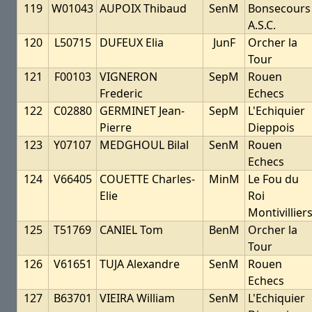
119
W01043
AUPOIX Thibaud
SenM
Bonsecours
A.S.C.
120
L50715
DUFEUX Elia
JunF
Orcher la
Tour
121
F00103
VIGNERON
SepM
Rouen
Frederic
Echecs
122
C02880
GERMINET Jean-
SepM
L'Echiquier
Pierre
Dieppois
123
Y07107
MEDGHOUL Bilal
SenM
Rouen
Echecs
124
V66405
COUETTE Charles-
MinM
Le Fou du
Elie
Roi
Montivillier
125
T51769
CANIEL Tom
BenM
Orcher la
Tour
126
V61651
TUJA Alexandre
SenM
Rouen
Echecs
127
B63701
VIEIRA William
SenM
L'Echiquier