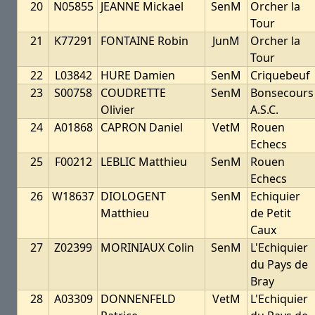
20
N05855
JEANNE Mickael
SenM
Orcher la
Tour
21
K77291
FONTAINE Robin
JunM
Orcher la
Tour
22
L03842
HURE Damien
SenM
Criquebeuf
23
S00758
COUDRETTE
SenM
Bonsecours
Olivier
A.S.C.
24
A01868
CAPRON Daniel
VetM
Rouen
Echecs
25
F00212
LEBLIC Matthieu
SenM
Rouen
Echecs
26
W18637
DIOLOGENT
SenM
Echiquier
Matthieu
de Petit
Caux
27
Z02399
MORINIAUX Colin
SenM
L'Echiquier
du Pays de
Bray
28
A03309
DONNENFELD
VetM
L'Echiquier