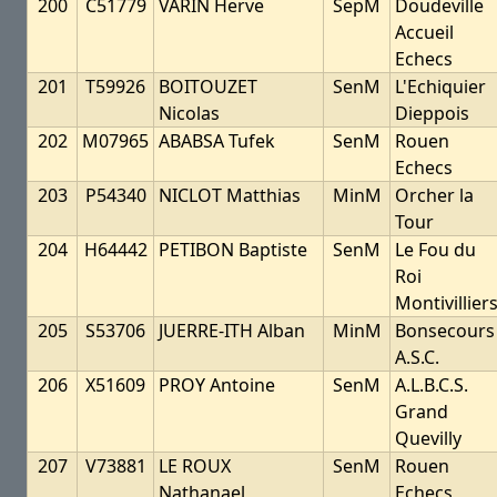
200
C51779
VARIN Herve
SepM
Doudeville
Accueil
Echecs
201
T59926
BOITOUZET
SenM
L'Echiquier
Nicolas
Dieppois
202
M07965
ABABSA Tufek
SenM
Rouen
Echecs
203
P54340
NICLOT Matthias
MinM
Orcher la
Tour
204
H64442
PETIBON Baptiste
SenM
Le Fou du
Roi
Montivillier
205
S53706
JUERRE-ITH Alban
MinM
Bonsecours
A.S.C.
206
X51609
PROY Antoine
SenM
A.L.B.C.S.
Grand
Quevilly
207
V73881
LE ROUX
SenM
Rouen
Nathanael
Echecs