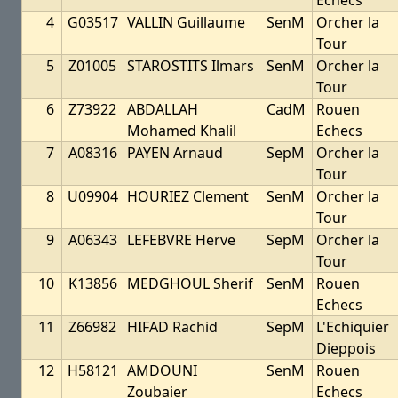
Echecs
4
G03517
VALLIN Guillaume
SenM
Orcher la
Tour
5
Z01005
STAROSTITS Ilmars
SenM
Orcher la
Tour
6
Z73922
ABDALLAH
CadM
Rouen
Mohamed Khalil
Echecs
7
A08316
PAYEN Arnaud
SepM
Orcher la
Tour
8
U09904
HOURIEZ Clement
SenM
Orcher la
Tour
9
A06343
LEFEBVRE Herve
SepM
Orcher la
Tour
10
K13856
MEDGHOUL Sherif
SenM
Rouen
Echecs
11
Z66982
HIFAD Rachid
SepM
L'Echiquier
Dieppois
12
H58121
AMDOUNI
SenM
Rouen
Zoubaier
Echecs