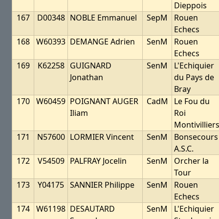
Dieppois
167
D00348
NOBLE Emmanuel
SepM
Rouen
Echecs
168
W60393
DEMANGE Adrien
SenM
Rouen
Echecs
169
K62258
GUIGNARD
SenM
L'Echiquier
Jonathan
du Pays de
Bray
170
W60459
POIGNANT AUGER
CadM
Le Fou du
Iliam
Roi
Montivillier
171
N57600
LORMIER Vincent
SenM
Bonsecours
A.S.C.
172
V54509
PALFRAY Jocelin
SenM
Orcher la
Tour
173
Y04175
SANNIER Philippe
SenM
Rouen
Echecs
174
W61198
DESAUTARD
SenM
L'Echiquier