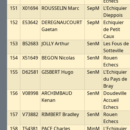
Echecs
151
X01694
ROUSSELIN Marc
SepM
L'Echiquier
Dieppois
152
E53642
DEREGNAUCOURT
SepM
Echiquier
Gaetan
de Petit
Caux
153
B52683
JOLLY Arthur
SenM
Les Fous de
Sotteville
154
X51649
BEGON Nicolas
SenM
Rouen
Echecs
155
D62581
GISBERT Hugo
SenM
L'Echiquier
du Pays de
Bray
156
V08998
ARCHIMBAUD
SenM
Doudeville
Kenan
Accueil
Echecs
157
V73882
RIMBERT Bradley
SenM
Rouen
Echecs
158
T54381
PACE Charles
MinM
L'Echiquier