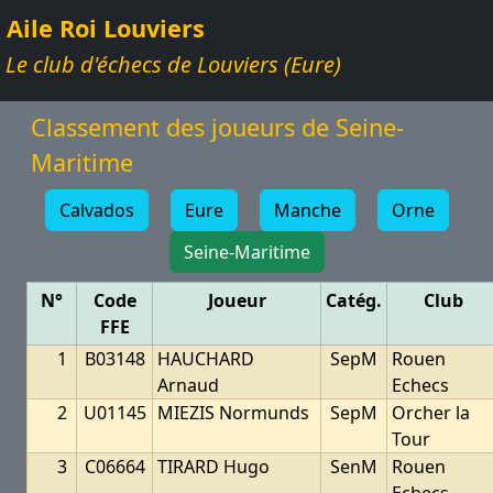
Aile Roi Louviers
Le club d'échecs de Louviers (Eure)
Classement des joueurs de Seine-
Maritime
Calvados
Eure
Manche
Orne
Seine-Maritime
N°
Code
Joueur
Catég.
Club
FFE
1
B03148
HAUCHARD
SepM
Rouen
Arnaud
Echecs
2
U01145
MIEZIS Normunds
SepM
Orcher la
Tour
3
C06664
TIRARD Hugo
SenM
Rouen