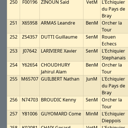
250
F00196
ZINOUN Said
VetM
L'Echiquier
du Pays de
Bray
251
X65958
ARMAS Leandre
BenM
Orcher la
Tour
252
Z54357
DUTTI Guillaume
SenM
Rouen
Echecs
253
J07642
LARIVIERE Xavier
SenM
L'Echiquier
Stephanais
254
Y62654
CHOUDHURY
BenM
Orcher la
Jahirul Alam
Tour
255
M65707
GUILBERT Nathan
JunM
L'Echiquier
du Pays de
Bray
256
N74703
BROUDIC Kenny
SenM
Orcher la
Tour
257
Y81006
GUYOMARD Come
MinM
L'Echiquier
Dieppois
258
K02081
CHAIX Gerard
VetM
L'Echiquier