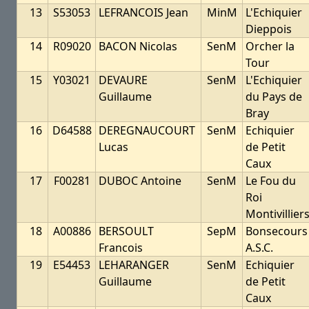
13
S53053
LEFRANCOIS Jean
MinM
L'Echiquier
Dieppois
14
R09020
BACON Nicolas
SenM
Orcher la
Tour
15
Y03021
DEVAURE
SenM
L'Echiquier
Guillaume
du Pays de
Bray
16
D64588
DEREGNAUCOURT
SenM
Echiquier
Lucas
de Petit
Caux
17
F00281
DUBOC Antoine
SenM
Le Fou du
Roi
Montivillier
18
A00886
BERSOULT
SepM
Bonsecours
Francois
A.S.C.
19
E54453
LEHARANGER
SenM
Echiquier
Guillaume
de Petit
Caux