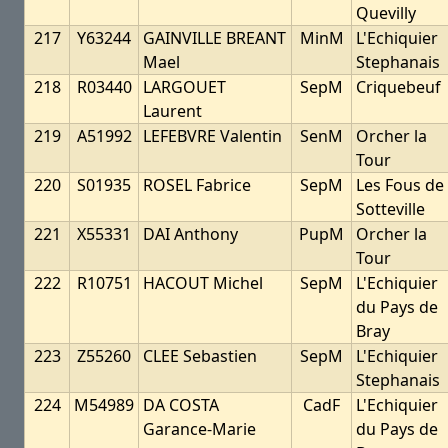
Quevilly
217
Y63244
GAINVILLE BREANT
MinM
L'Echiquier
Mael
Stephanais
218
R03440
LARGOUET
SepM
Criquebeuf
Laurent
219
A51992
LEFEBVRE Valentin
SenM
Orcher la
Tour
220
S01935
ROSEL Fabrice
SepM
Les Fous de
Sotteville
221
X55331
DAI Anthony
PupM
Orcher la
Tour
222
R10751
HACOUT Michel
SepM
L'Echiquier
du Pays de
Bray
223
Z55260
CLEE Sebastien
SepM
L'Echiquier
Stephanais
224
M54989
DA COSTA
CadF
L'Echiquier
Garance-Marie
du Pays de