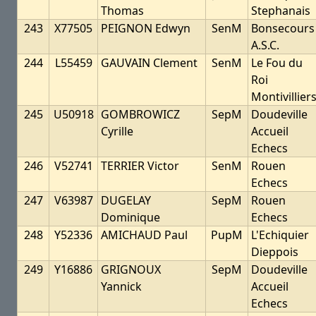
Thomas
Stephanais
243
X77505
PEIGNON Edwyn
SenM
Bonsecours
A.S.C.
244
L55459
GAUVAIN Clement
SenM
Le Fou du
Roi
Montivillier
245
U50918
GOMBROWICZ
SepM
Doudeville
Cyrille
Accueil
Echecs
246
V52741
TERRIER Victor
SenM
Rouen
Echecs
247
V63987
DUGELAY
SepM
Rouen
Dominique
Echecs
248
Y52336
AMICHAUD Paul
PupM
L'Echiquier
Dieppois
249
Y16886
GRIGNOUX
SepM
Doudeville
Yannick
Accueil
Echecs