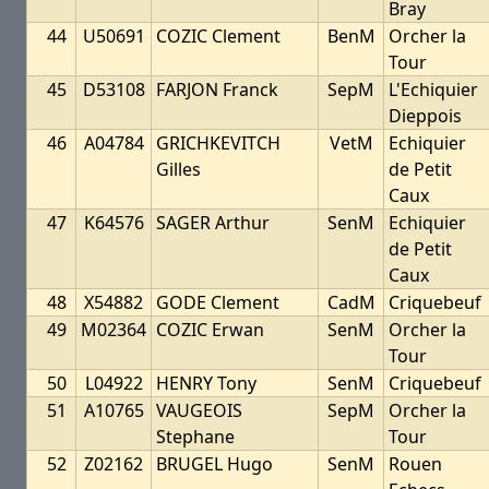
Bray
44
U50691
COZIC Clement
BenM
Orcher la
Tour
45
D53108
FARJON Franck
SepM
L'Echiquier
Dieppois
46
A04784
GRICHKEVITCH
VetM
Echiquier
Gilles
de Petit
Caux
47
K64576
SAGER Arthur
SenM
Echiquier
de Petit
Caux
48
X54882
GODE Clement
CadM
Criquebeuf
49
M02364
COZIC Erwan
SenM
Orcher la
Tour
50
L04922
HENRY Tony
SenM
Criquebeuf
51
A10765
VAUGEOIS
SepM
Orcher la
Stephane
Tour
52
Z02162
BRUGEL Hugo
SenM
Rouen