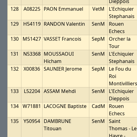
Dieppois
128
A08225
PAON Emmanuel
VetM
L'Echiquier
Stephanais
129
H54119
RANDON Valentin
SenM
Rouen
Echecs
130
M51427
VASSET Francois
SepM
Orcher la
Tour
131
N53368
MOUSSAOUI
SenM
L'Echiquier
Hicham
Stephanais
132
X00836
SAUNIER Jerome
SepM
Le Fou du
Roi
Montivillier
133
L52204
ASSAM Mehdi
SenM
L'Echiquier
Dieppois
134
W71881
LACOGNE Baptiste
CadM
Rouen
Echecs
135
Y50954
DAMBRUNE
SenM
Saint
Titouan
Thomas - Le
Havre -