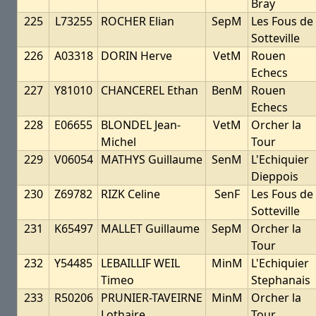
Bray
225
L73255
ROCHER Elian
SepM
Les Fous de
Sotteville
226
A03318
DORIN Herve
VetM
Rouen
Echecs
227
Y81010
CHANCEREL Ethan
BenM
Rouen
Echecs
228
E06655
BLONDEL Jean-
VetM
Orcher la
Michel
Tour
229
V06054
MATHYS Guillaume
SenM
L'Echiquier
Dieppois
230
Z69782
RIZK Celine
SenF
Les Fous de
Sotteville
231
K65497
MALLET Guillaume
SepM
Orcher la
Tour
232
Y54485
LEBAILLIF WEIL
MinM
L'Echiquier
Timeo
Stephanais
233
R50206
PRUNIER-TAVEIRNE
MinM
Orcher la
Lothaire
Tour