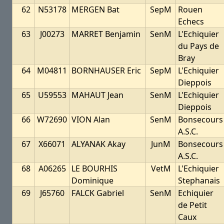
62
N53178
MERGEN Bat
SepM
Rouen
Echecs
63
J00273
MARRET Benjamin
SenM
L'Echiquier
du Pays de
Bray
64
M04811
BORNHAUSER Eric
SepM
L'Echiquier
Dieppois
65
U59553
MAHAUT Jean
SenM
L'Echiquier
Dieppois
66
W72690
VION Alan
SenM
Bonsecours
A.S.C.
67
X66071
ALYANAK Akay
JunM
Bonsecours
A.S.C.
68
A06265
LE BOURHIS
VetM
L'Echiquier
Dominique
Stephanais
69
J65760
FALCK Gabriel
SenM
Echiquier
de Petit
Caux