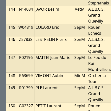
Stephanais
144
N14084
JAVOR Besim
VetM
A.L.B.C.S.
Grand
Quevilly
145
W04819
COLARD Eric
SepM
Rouen
Echecs
146
Z57838
LESTRELIN Pierre
SenM
A.L.B.C.S.
Grand
Quevilly
147
P02196
MATTEI Jean-Marie
SepM
Le Fou du
Roi
Montivillier
148
R63699
VIMONT Aubin
MinM
Orcher la
Tour
149
R01799
PLE Laurent
SepM
A.L.B.C.S.
Grand
Quevilly
150
G02327
PETIT Laurent
SepM
Rouen