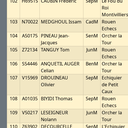
102
H69515
CAUBIN Frederic
SepM
Le Fou du
Roi
Montivillier
103
N70022
MEDGHOUL Issam
CadM
Rouen
Echecs
104
A50175
PINEAU Jean-
SenM
Orcher la
Jacques
Tour
105
Z72134
TANGUY Tom
JunM
Rouen
Echecs
106
S54446
ANQUETIL AUGER
BenM
Orcher la
Celian
Tour
107
V15969
DROUINEAU
SepM
Echiquier
Olivier
de Petit
Caux
108
A01035
BIYIDI Thomas
SepM
Rouen
Echecs
109
V50217
LESEIGNEUR
JunM
Orcher la
Nolann
Tour
110
Z63902
DECOURCELLE
SenM
L'Echiquier