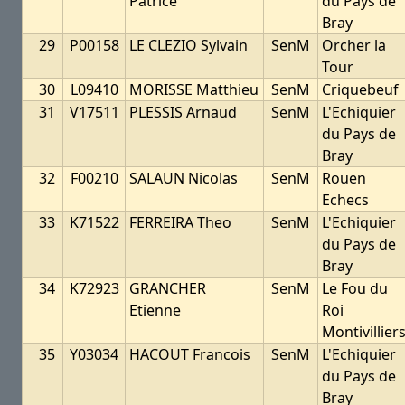
Patrice
du Pays de
Bray
29
P00158
LE CLEZIO Sylvain
SenM
Orcher la
Tour
30
L09410
MORISSE Matthieu
SenM
Criquebeuf
31
V17511
PLESSIS Arnaud
SenM
L'Echiquier
du Pays de
Bray
32
F00210
SALAUN Nicolas
SenM
Rouen
Echecs
33
K71522
FERREIRA Theo
SenM
L'Echiquier
du Pays de
Bray
34
K72923
GRANCHER
SenM
Le Fou du
Etienne
Roi
Montivillier
35
Y03034
HACOUT Francois
SenM
L'Echiquier
du Pays de
Bray