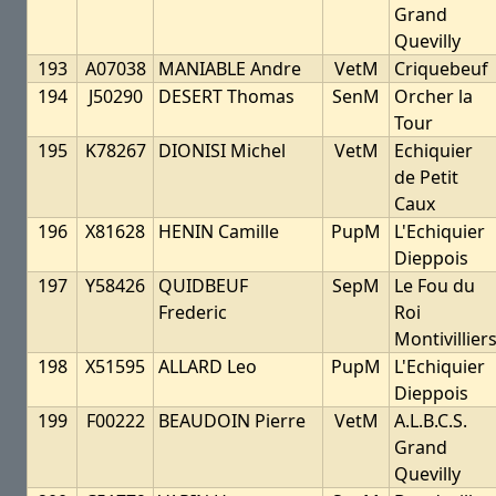
Grand
Quevilly
193
A07038
MANIABLE Andre
VetM
Criquebeuf
194
J50290
DESERT Thomas
SenM
Orcher la
Tour
195
K78267
DIONISI Michel
VetM
Echiquier
de Petit
Caux
196
X81628
HENIN Camille
PupM
L'Echiquier
Dieppois
197
Y58426
QUIDBEUF
SepM
Le Fou du
Frederic
Roi
Montivillier
198
X51595
ALLARD Leo
PupM
L'Echiquier
Dieppois
199
F00222
BEAUDOIN Pierre
VetM
A.L.B.C.S.
Grand
Quevilly