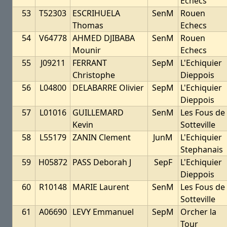
Echecs
53
T52303
ESCRIHUELA
SenM
Rouen
Thomas
Echecs
54
V64778
AHMED DJIBABA
SenM
Rouen
Mounir
Echecs
55
J09211
FERRANT
SepM
L'Echiquier
Christophe
Dieppois
56
L04800
DELABARRE Olivier
SepM
L'Echiquier
Dieppois
57
L01016
GUILLEMARD
SenM
Les Fous de
Kevin
Sotteville
58
L55179
ZANIN Clement
JunM
L'Echiquier
Stephanais
59
H05872
PASS Deborah J
SepF
L'Echiquier
Dieppois
60
R10148
MARIE Laurent
SenM
Les Fous de
Sotteville
61
A06690
LEVY Emmanuel
SepM
Orcher la
Tour