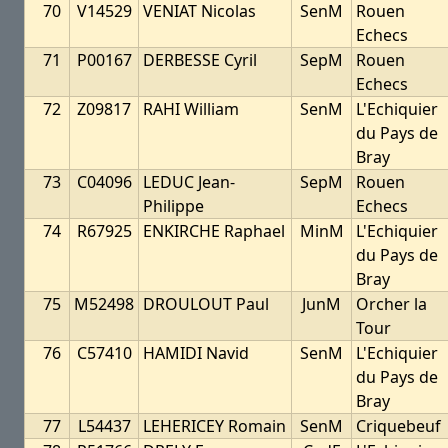
70
V14529
VENIAT Nicolas
SenM
Rouen
Echecs
71
P00167
DERBESSE Cyril
SepM
Rouen
Echecs
72
Z09817
RAHI William
SenM
L'Echiquier
du Pays de
Bray
73
C04096
LEDUC Jean-
SepM
Rouen
Philippe
Echecs
74
R67925
ENKIRCHE Raphael
MinM
L'Echiquier
du Pays de
Bray
75
M52498
DROULOUT Paul
JunM
Orcher la
Tour
76
C57410
HAMIDI Navid
SenM
L'Echiquier
du Pays de
Bray
77
L54437
LEHERICEY Romain
SenM
Criquebeuf