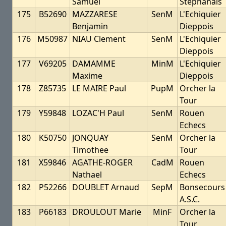
Samuel
Stephanais
175
B52690
MAZZARESE
SenM
L'Echiquier
Benjamin
Dieppois
176
M50987
NIAU Clement
SenM
L'Echiquier
Dieppois
177
V69205
DAMAMME
MinM
L'Echiquier
Maxime
Dieppois
178
Z85735
LE MAIRE Paul
PupM
Orcher la
Tour
179
Y59848
LOZAC'H Paul
SenM
Rouen
Echecs
180
K50750
JONQUAY
SenM
Orcher la
Timothee
Tour
181
X59846
AGATHE-ROGER
CadM
Rouen
Nathael
Echecs
182
P52266
DOUBLET Arnaud
SepM
Bonsecours
A.S.C.
183
P66183
DROULOUT Marie
MinF
Orcher la
Tour