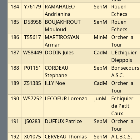
184
Y76179
RAMAHALEO
SenM
Rouen
Andrianina
Echecs
185
D58958
BOUJAKHROUT
SenM
Rouen
Mouloud
Echecs
186
T55617
MARTIROSYAN
MinM
Orcher la
Arman
Tour
187
W58449
DODIN Jules
CadM
L'Echiquier
Dieppois
188
P01151
CORDEAU
SepM
Bonsecours
Stephane
A.S.C.
189
Z51385
ILLY Noe
CadM
Orcher la
Tour
190
W57252
LECOEUR Lorenzo
JunM
Echiquier
de Petit
Caux
191
J50283
DUFEUX Patrice
SepM
Orcher la
Tour
192
X01075
CERVEAU Thomas
SenM
A.L.B.C.S.