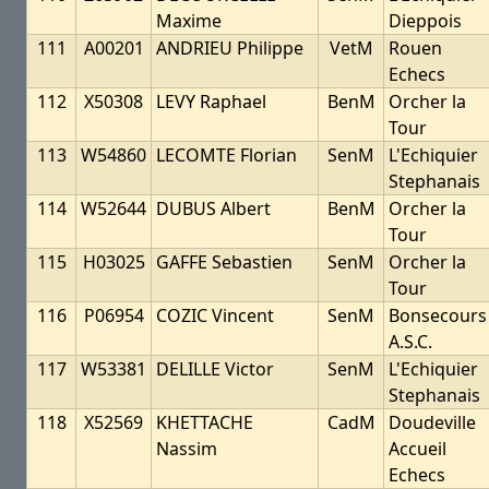
Maxime
Dieppois
111
A00201
ANDRIEU Philippe
VetM
Rouen
Echecs
112
X50308
LEVY Raphael
BenM
Orcher la
Tour
113
W54860
LECOMTE Florian
SenM
L'Echiquier
Stephanais
114
W52644
DUBUS Albert
BenM
Orcher la
Tour
115
H03025
GAFFE Sebastien
SenM
Orcher la
Tour
116
P06954
COZIC Vincent
SenM
Bonsecours
A.S.C.
117
W53381
DELILLE Victor
SenM
L'Echiquier
Stephanais
118
X52569
KHETTACHE
CadM
Doudeville
Nassim
Accueil
Echecs