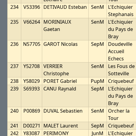
234
V53396
DETIVAUD Esteban
SenM
L'Echiquier
Stephanais
235
V66264
MORINIAUX
SenM
L'Echiquier
Gaetan
du Pays de
Bray
236
N57705
GAROT Nicolas
SepM
Doudeville
Accueil
Echecs
237
Y52708
VERRIER
SenM
Les Fous de
Christophe
Sotteville
238
Y58029
PORET Gabriel
PupM
Criquebeuf
239
S69393
CANU Raynald
SepM
L'Echiquier
du Pays de
Bray
240
P00869
DUVAL Sebastien
SenM
Orcher la
Tour
241
D00271
MALET Laurent
SepM
Criquebeuf
242
Y83087
PERIMONY
JunM
L'Echiquier