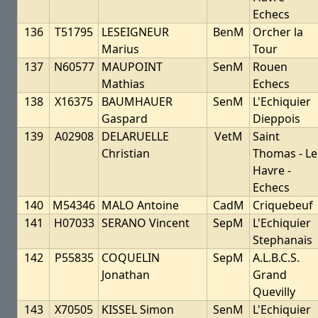
Echecs
136
T51795
LESEIGNEUR
BenM
Orcher la
Marius
Tour
137
N60577
MAUPOINT
SenM
Rouen
Mathias
Echecs
138
X16375
BAUMHAUER
SenM
L'Echiquier
Gaspard
Dieppois
139
A02908
DELARUELLE
VetM
Saint
Christian
Thomas - Le
Havre -
Echecs
140
M54346
MALO Antoine
CadM
Criquebeuf
141
H07033
SERANO Vincent
SepM
L'Echiquier
Stephanais
142
P55835
COQUELIN
SepM
A.L.B.C.S.
Jonathan
Grand
Quevilly
143
X70505
KISSEL Simon
SenM
L'Echiquier