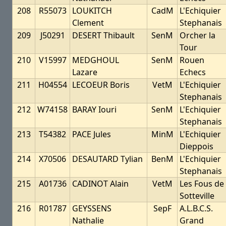
208
R55073
LOUKITCH
CadM
L'Echiquier
Clement
Stephanais
209
J50291
DESERT Thibault
SenM
Orcher la
Tour
210
V15997
MEDGHOUL
SenM
Rouen
Lazare
Echecs
211
H04554
LECOEUR Boris
VetM
L'Echiquier
Stephanais
212
W74158
BARAY Iouri
SenM
L'Echiquier
Stephanais
213
T54382
PACE Jules
MinM
L'Echiquier
Dieppois
214
X70506
DESAUTARD Tylian
BenM
L'Echiquier
Stephanais
215
A01736
CADINOT Alain
VetM
Les Fous de
Sotteville
216
R01787
GEYSSENS
SepF
A.L.B.C.S.
Nathalie
Grand