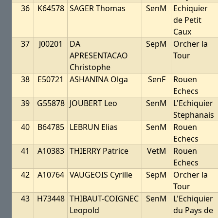
36
K64578
SAGER Thomas
SenM
Echiquier
de Petit
Caux
37
J00201
DA
SepM
Orcher la
APRESENTACAO
Tour
Christophe
38
E50721
ASHANINA Olga
SenF
Rouen
Echecs
39
G55878
JOUBERT Leo
SenM
L'Echiquier
Stephanais
40
B64785
LEBRUN Elias
SenM
Rouen
Echecs
41
A10383
THIERRY Patrice
VetM
Rouen
Echecs
42
A10764
VAUGEOIS Cyrille
SepM
Orcher la
Tour
43
H73448
THIBAUT-COIGNEC
SenM
L'Echiquier
Leopold
du Pays de