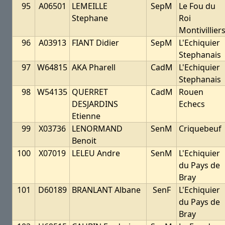
95
A06501
LEMEILLE
SepM
Le Fou du
Stephane
Roi
Montivillier
96
A03913
FIANT Didier
SepM
L'Echiquier
Stephanais
97
W64815
AKA Pharell
CadM
L'Echiquier
Stephanais
98
W54135
QUERRET
CadM
Rouen
DESJARDINS
Echecs
Etienne
99
X03736
LENORMAND
SenM
Criquebeuf
Benoit
100
X07019
LELEU Andre
SenM
L'Echiquier
du Pays de
Bray
101
D60189
BRANLANT Albane
SenF
L'Echiquier
du Pays de
Bray