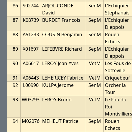
86
S02744
ARJOL-CONDE
SenM
L'Echiquier
David
Stephanais
87
K08739
BURDET Francois
SepM
L'Echiquier
Dieppois
88
A51233
COUSIN Benjamin
SenM
Rouen
Echecs
89
X01697
LEFEBVRE Richard
SepM
L'Echiquier
Dieppois
90
A06617
LEROY Jean-Yves
VetM
Les Fous de
Sotteville
91
A06443
LEHERICEY Fabrice
VetM
Criquebeuf
92
L00990
KULPA Jerome
SenM
Orcher la
Tour
93
W03793
LEROY Bruno
VetM
Le Fou du
Roi
Montivillier
94
M02076
MEHEUT Patrice
SepM
Rouen
Echecs